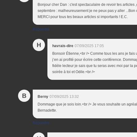
Bonjour cher Dan : c'est spectaculaire de revoir tes articles 
septembre : malheureusement je ne peux pas y aller ...Bon 
MERCI pour tous tes beaux articles si importants ! E.C.
Répondre
H
havrais-dire
07/09/2025 17:05
Bonsoir Étienne,<br /> Comme tous les ans je fais 
j’en ai profité pour écrire cette conférence. Domma
fidèle lecteur je sais que tu seras avec moi par la
soirée à toi et Odile.<br />
B
Berny
07/09/2025 13:32
Dommage que je sois loin.<br /> Je vous souhaite un agréa
Bernadette.
Répondre