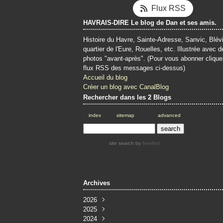
Flux RSS
HAVRAIS-DIRE Le blog de Dan et ses amis.
Histoire du Havre, Sainte-Adresse, Sanvic, Blévi
quartier de l'Eure, Rouelles, etc. Illustrée avec d
photos "avant-après". (Pour vous abonner clique
flux RSS des messages ci-dessus)
Accueil du blog
Créer un blog avec CanalBlog
Rechercher dans les 2 Blogs
index
sitemap
advanced
site search
by
freefind
Archives
2026
2025
Juin
(4)
2024
Mai
Décembre
(4)
(3)