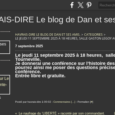
IS-DIRE Le blog de Dan et ses
HAVRAIS-DIRE LE BLOG DE DAN ET SES AMIS.
>
CATEGORIES
>
LE JEUDI 11 SEPTEMBRE 2025 À 18 HEURES, SALLE GASTON LEGOY AU 
7 septembre 2025
Le jeudi 11 septembre 2025 à 18 heures, sall
Tourneville.
Je donnerai une conférence sur l’histoire de
pourrez ainsi me poser des questions précises
conférence.
Entrée libre et gratuite.
s
Posté par havrais-dire à 00:02 -
Commentaires [
…
]
- Permalien [
#
]
Le naufrage du ‘LIBERTÉ » raconté par son commandant.