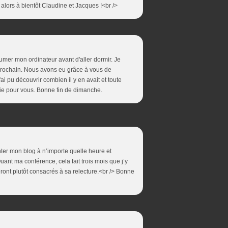
lors à bientôt Claudine et Jacques !<br />
llumer mon ordinateur avant d'aller dormir. Je
 prochain. Nous avons eu grâce à vous de
i pu découvrir combien il y en avait et toute
ie pour vous. Bonne fin de dimanche.
ter mon blog à n’importe quelle heure et
Quant ma conférence, cela fait trois mois que j’y
seront plutôt consacrés à sa relecture.<br /> Bonne