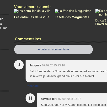
Vous aimerez aussi :
Les entrailles de la ville
La fête des Marguerites
lle,
Du café
es
l'invers
z sur
Commentaires
Ajouter un commentaire
J
Jacques
07/09/2025 23:10
Salut frangin <br /> On a décalé notre départ en vacances d
se reverra jeudi avec grand plaisir. <br /> A bientôt
Répondre
H
havrais-dire
07/09/2025 23:32
Salut Jacques <br /> Aaaah cela me fait très plaisir