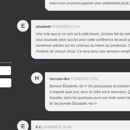
mais nous pourrons papoter plus amplement jeudi, a
E
elisabeth
07/09/2025 21:34
Une note que je ne vois qu'à cette heure, j'ai bien fait de ra
vous souhaite plein succès pour cette conférence de jeudi
nombreux articles sur les cinémas du Havre au printemps. J'a
l'histoire de chacun d'eux. Ce sera donc une semaine rempl
Répondre
H
havrais-dire
07/09/2025 22:52
Bonsoir Élisabeth,<br /> On peut passer et commen
n’importe quel jour, donc le vôtre est le bienvenu. 
travaille, alors les quelques jours qui reste avant 
fin de journée Élisabeth.<br />
E
E.C.
07/09/2025 16:58