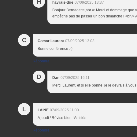
H
havrais-dire
07/09/2025 13:37
Bonjour Bernadette,<br /> Merci et dommage que vo
empêche pas de passer un bon dimanche ! <br /> A
C
Comar Laurent
07/09/2025 13:03
Bonne conférence :-)
Répondre
D
Dan
07/09/2025 16:11
Merci Laurent, et si elle bonne, je le devrais à vous
L
LAINE
07/09/2025 11:00
A jeudi ! Révise bien ! Amitiés
Répondre