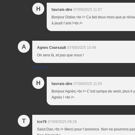
H
havrais-dire
07/09/2025 11:07
Bonjour Didier,<br /> Ca fait deux mois que je révis
à jeudi l’ami !<br />
A
Agnes Coursault
07/09/2025 10:49
On sera là, et pas que nous !
Répondre
H
havrais-dire
07/09/2025 11:05
Bonjour Agnès,<br /> C’est sympa de venir, plus il 
Agnès ! <br />
T
tce76
07/09/2025 09:28
Salut Dan,<br /> Merci pour l’annonce. Non ne pourrons pas ê