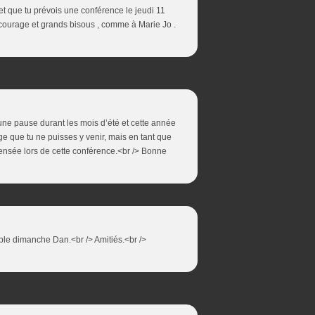
,et que tu prévois une conférence le jeudi 11
courage et grands bisous , comme à Marie Jo .
une pause durant les mois d’été et cette année
ge que tu ne puisses y venir, mais en tant que
 pensée lors de cette conférence.<br /> Bonne
ble dimanche Dan.<br /> Amitiés.<br />