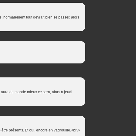
e, normalement tout devrait bien se passer, alors
y aura de monde mieux ce sera, alors à jeudi
tre présents. Et oui, encore en vadrouille.<br />