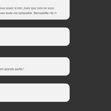
us soyez si loin, mais que cela ne vous
vec toute ma sympathie. Bernadette.<br />
 en grande partie !