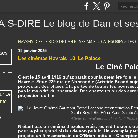
IS-DIRE Le blog de Dan et ses
HAVRAIS-DIRE LE BLOG DE DAN ET SES AMIS.
>
CATEGORIES
>
LES C
19 janvier 2025
Les cinémas Havrais -10- Le Palace
Le Ciné Pal
C’est le 15 avril 1916 qu’apparait pour la première fois l
Havre ». Situé 229 rue de Normandie (Aristide Briand aujou
proposant des places à la portée de toutes les bourses. 
pas la majorité du spectacle. Des chanteurs ou des acro
projection du film.
s
Affiche promotionnelle du « Ciné Palace
N’étant pas un cinéma d’exclusivités, les rediffusions ou l
pour le plus grand plaisir de son public. Un exemple par
projette un film américain de O’Brien intitulé « Champion