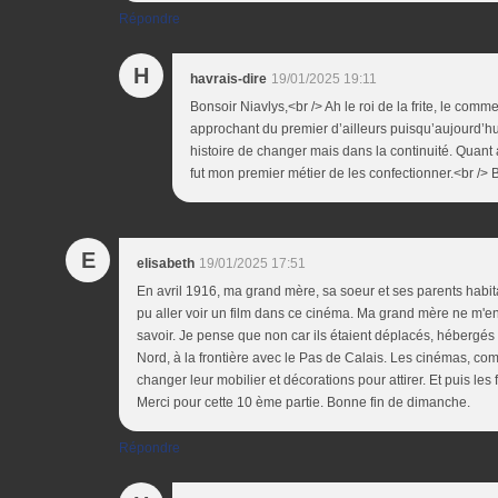
Répondre
H
havrais-dire
19/01/2025 19:11
Bonsoir Niavlys,<br /> Ah le roi de la frite, le com
approchant du premier d’ailleurs puisqu’aujourd’hui c’
histoire de changer mais dans la continuité. Quant a
fut mon premier métier de les confectionner.<br /> 
E
elisabeth
19/01/2025 17:51
En avril 1916, ma grand mère, sa soeur et ses parents habita
pu aller voir un film dans ce cinéma. Ma grand mère ne m'en
savoir. Je pense que non car ils étaient déplacés, hébergés
Nord, à la frontière avec le Pas de Calais. Les cinémas, com
changer leur mobilier et décorations pour attirer. Et puis les
Merci pour cette 10 ème partie. Bonne fin de dimanche.
Répondre