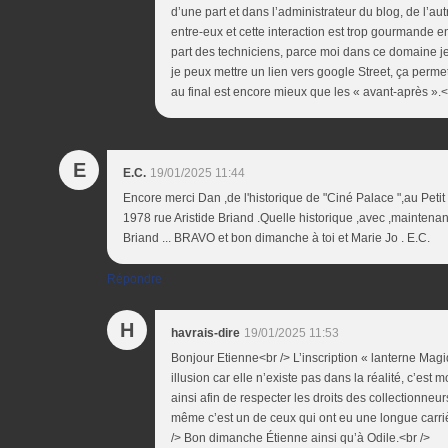
d’une part et dans l’administrateur du blog, de l’au
entre-eux et cette interaction est trop gourmande en
part des techniciens, parce moi dans ce domaine je
je peux mettre un lien vers google Street, ça permet 
au final est encore mieux que les « avant-après ».<
E
E.C.
19/01/2025 11:44
Encore merci Dan ,de l'historique de "Ciné Palace ",au Peti
1978 rue Aristide Briand .Quelle historique ,avec ,maintena
Briand ... BRAVO et bon dimanche à toi et Marie Jo . E.C.
Répondre
H
havrais-dire
19/01/2025 11:53
Bonjour Etienne<br /> L’inscription « lanterne Mag
illusion car elle n’existe pas dans la réalité, c’est 
ainsi afin de respecter les droits des collectionneu
même c’est un de ceux qui ont eu une longue carr
/> Bon dimanche Étienne ainsi qu’à Odile.<br />