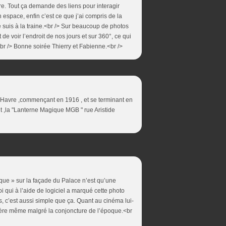
tre. Tout ça demande des liens pour interagir
 espace, enfin c’est ce que j’ai compris de la
 suis à la traine.<br /> Sur beaucoup de photos
de voir l’endroit de nos jours et sur 360°, ce qui
br /> Bonne soirée Thierry et Fabienne.<br />
t Havre ,commençant en 1916 , et se terminant en
nt ,la "Lanterne Magique MGB " rue Aristide
ique » sur la façade du Palace n’est qu’une
moi qui à l’aide de logiciel a marqué cette photo
rs, c’est aussi simple que ça. Quant au cinéma lui-
ière même malgré la conjoncture de l’époque.<br