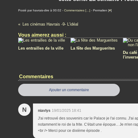
Posté par havrais-dire à 00:02 -
Commentaires [
…
]
- Permalien [
#
]
Les cinémas Havrais -9- L'idéal
Vous aimerez aussi :
Les entrailles de la ville
La fête des Marguerites
Du café
l'invers
Commentaires
Ajouter un commentaire
N
niavlys
19/01/2025 18:41
J'ai retrouvé des souvenirs car le Palace je l'ai connu. J'ai 
notamment le roi de la frite. C'était une époque... Je m'en 
<br /> Merci pour ce dixième épisode .