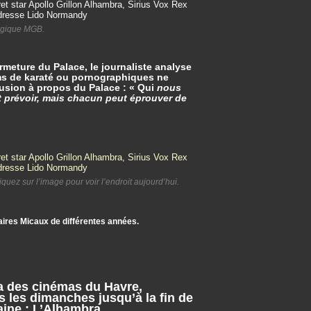
Magique MGB.
rmeture du Palace, le journaliste analyse
lms de karaté ou pornographiques ne
lusion à propos du Palace : « Qui
nous
ut prévoir, mais chacun peut éprouver de
ez sur l’image pour voir l’endroit aujourd’hui.
ires Micaux de différentes années.
ga des cinémas du Havre,
s les dimanches jusqu’à la fin de
aine : L’Alhambra.