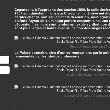
Cependant, à l’approche des années 1960, la salle devie
1957 son directeur, monsieur Chevallier, la rénove entièr
dernier change non seulement la décoration, mais égaleme
plafond fuyant en aluminium perforé assurant ainsi une m
décoration les murs sont tendus en textile synthétique d
sont plus larges et hauts avec au balcon des sièges reco
Photo du Havre Libre du 27 jui
Le Palace connaîtra bien d’autres rénovations par la suit
représentée par les photos ci-dessous.
La salle côté écran. © Lanterne
La salle côté entrée. © Lantern