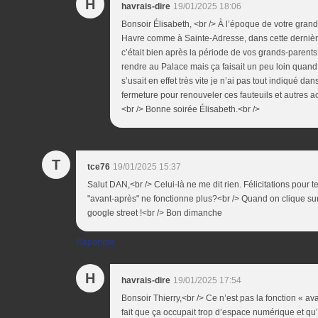
H
havrais-dire
19/01/2025 18:06
Bonsoir Élisabeth, <br /> À l’époque de votre gran
Havre comme à Sainte-Adresse, dans cette dernière 
c’était bien après la période de vos grands-parents.
rendre au Palace mais ça faisait un peu loin quand
s’usait en effet très vite je n’ai pas tout indiqué 
fermeture pour renouveler ces fauteuils et autres ac
<br /> Bonne soirée Élisabeth.<br />
T
tce76
19/01/2025 15:37
Salut DAN,<br /> Celui-là ne me dit rien. Félicitations pour t
"avant-après" ne fonctionne plus?<br /> Quand on clique su
google street !<br /> Bon dimanche
Répondre
H
havrais-dire
19/01/2025 17:54
Bonsoir Thierry,<br /> Ce n’est pas la fonction « av
fait que ça occupait trop d’espace numérique et qu’i