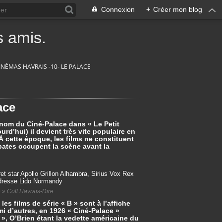
Connexion
+
Créer mon blog
 amis.
INÉMAS HAVRAIS -10- LE PALACE
ace
e nom du Ciné-Palace dans « Le Petit
rd’hui) il devient très vite populaire en
À cette époque, les films ne constituent
bates occupent la scène avant la
 » Coll Havrais-Dire.
es films de série « B » sont à l’affiche
mi d’autres, en 1926 « Ciné-Palace »
 », O’Brien étant la vedette américaine du