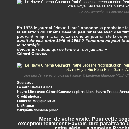
Le hall d’entrée. © Lanterne 
En 1978 le journal "Havre Libre" annonce la prochaine fe
la situation du cinéma devenu peu rentable avec des fi
pouvant remplir la salle. Laissons au journaliste la conc
aurait dit cela entre 1945 et 1955 ? Personne ne peut to
la nostalgie
devant un rideau qui se ferme à tout jamais.
»
Gérard Couvez.
Une des dernières photos du Palace. © Lanterne Magique MGB. Cliqu
Sources :
Le Petit Havre Gallica.
Havre Libre avec Gérard Couvez et pierre Lion. Havre Presse.Annua
Crédit photos :
Lanterne Magique MGB.
UniFrance
Wikipédia domaine public.
Merci de votre visite. Pour cette sa
exceptionnellement Havrais-Dire paraîtra tou
cette série. La semaine Proch