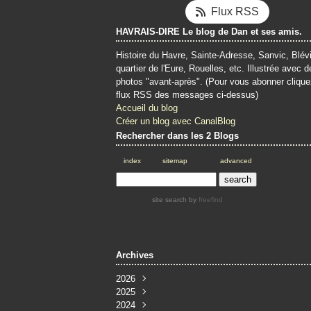
Flux RSS
HAVRAIS-DIRE Le blog de Dan et ses amis.
Histoire du Havre, Sainte-Adresse, Sanvic, Blévi
quartier de l'Eure, Rouelles, etc. Illustrée avec d
photos "avant-après". (Pour vous abonner clique
flux RSS des messages ci-dessus)
Accueil du blog
Créer un blog avec CanalBlog
Rechercher dans les 2 Blogs
index
sitemap
advanced
site search
by
freefind
Archives
2026
2025
Juin
(4)
2024
Mai
Décembre
(4)
(3)