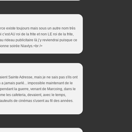
merce existe toujours mais sous un autre nom très
est AU roi de la frite et non LE roi de la frite,
u rideau publicitaire là j’y reviendrai puisque ce
Bonne soirée Niavlys.<br />
ient Sainte Adresse, mais je ne sais pas s'ils ont
 a jamais parlé... impossible maintenant de le
 pendant la guerre, venant de Marcoing, dans le
me les cafeteria, devaient, avec le temps,
 fauteuils de cinémas s'usent au fil des années.