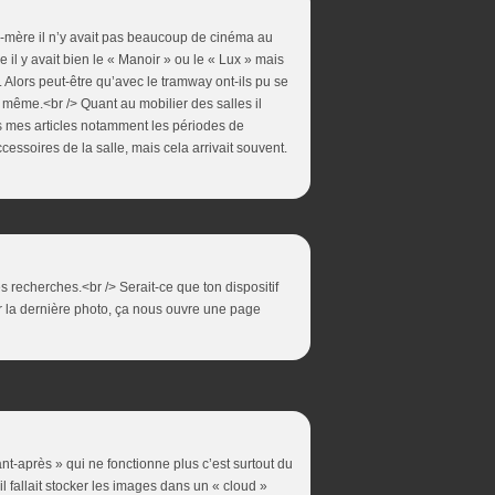
d-mère il n’y avait pas beaucoup de cinéma au
il y avait bien le « Manoir » ou le « Lux » mais
 Alors peut-être qu’avec le tramway ont-ils pu se
 même.<br /> Quant au mobilier des salles il
dans mes articles notamment les périodes de
cessoires de la salle, mais cela arrivait souvent.
es recherches.<br /> Serait-ce que ton dispositif
r la dernière photo, ça nous ouvre une page
ant-après » qui ne fonctionne plus c’est surtout du
l fallait stocker les images dans un « cloud »