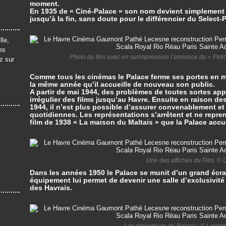
moment.
En 1935 de « Ciné-Palace » son nom devient simplement «
jusqu’à la fin, sans doute pour le différencier du Select
lle,
es
Photo du film avec en surimpression l’annonce du « Peti
z sur
Comme tous les cinémas le Palace ferme ses portes en ma
la même année qu’il accueille de nouveau son public.
A partir de mai 1944, des problèmes de toutes sortes ap
irrégulier des films jusqu’au Havre. Ensuite en raison 
1944, il n’est plus possible d’assurer convenablement et
quotidiennes. Les représentations s’arrêtent et ne repr
film de 1938 « La maison du Maltais » que la Palace accu
Une des affiches du Film. © 
Dans les années 1950 le Palace se munit d’un grand écra
équipement lui permet de devenir une salle d’exclusivité
des Havrais.
Les projecteurs du Palace ; © Lant