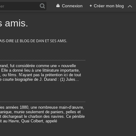
Connexion
+
Créer mon blog
 amis.
IS-DIRE LE BLOG DE DAN ET SES AMIS.
Durand, fut considérée comme une « nouvelle
 Elle a donné lieu à une littérature importante,
, ou films. N’ayant pas la prétention ici de tout
e courte biographie de J. Durand : (1) Jules...
 des années 1880, une nombreuse main-d’œuvre,
ique, munie seulement de paniers, pelles et
t déchargeait le charbon des navires. Ce pénible
ait au Havre, Quai Colbert, appelé