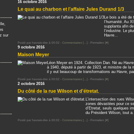
16 octobre 2016
Le quai au charbon et l’affaire Jules Durand 1/3
Le bois a été de 
l’humanité. Au XI
lle,
supplanta afin d
es
l’industrie. Le p
z sur
Havre...
Posté par havrais-dire à 00:02 -
Commentaires [
…
]
- Permalien [
#
]
9 octobre 2016
Maison Meyer
Léon Meyer en 1924. Collection Dan. Né au Havre
à 1940, député à partir de 1923, et ministre de 
il y eut beaucoup de transformations au Havre, parm
Posté par havrais-dire à 00:02 -
Commentaires [
…
]
- Permalien [
#
]
2 octobre 2016
Du côté de la rue Wilson et d'étretat.
L’intersection des rues Wils
zones dévastées pour ce sec
d’Etretat, seuls quelques im
du Président Wilson, tout a.
Posté par havrais-dire à 00:02 -
Commentaires [
…
]
- Permalien [
#
]