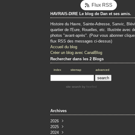
Flux RSS
HAVRAIS-DIRE Le blog de Dan et ses amis.
Histoire du Havre, Sainte-Adresse, Sanvic, Blévi
quartier de l'Eure, Rouelles, etc. Illustrée avec d
photos "avant-après". (Pour vous abonner clique
flux RSS des messages ci-dessus)
Accueil du blog
Créer un blog avec CanalBlog
Rechercher dans les 2 Blogs
index
sitemap
advanced
site search
by
freefind
Archives
2026
2025
Juin
(4)
2024
Mai
Décembre
(4)
(3)