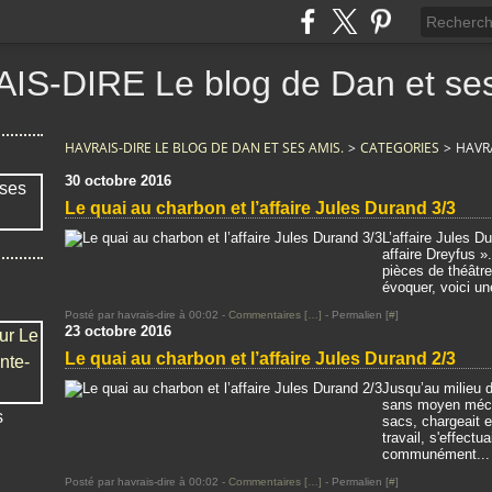
IS-DIRE Le blog de Dan et ses
HAVRAIS-DIRE LE BLOG DE DAN ET SES AMIS.
>
CATEGORIES
>
HAVRA
30 octobre 2016
Le quai au charbon et l’affaire Jules Durand 3/3
L’affaire Jules 
affaire Dreyfus ».
pièces de théâtre
évoquer, voici un
Posté par havrais-dire à 00:02 -
Commentaires [
…
]
- Permalien [
#
]
23 octobre 2016
Le quai au charbon et l’affaire Jules Durand 2/3
Jusqu’au milieu
sans moyen mécan
s
sacs, chargeait e
travail, s'effectu
communément...
Posté par havrais-dire à 00:02 -
Commentaires [
…
]
- Permalien [
#
]