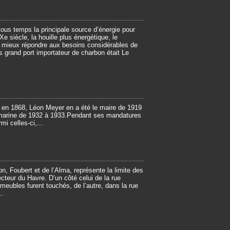
tous temps la principale source d’énergie pour
Xe siècle, la houille plus énergétique, le
e mieux répondre aux besoins considérables de
lus grand port importateur de charbon était Le
 en 1868, Léon Meyer en a été le maire de 1919
la marine de 1932 à 1933.Pendant ses mandatures
i celles-ci,...
on, Foubert et de l’Alma, représente la limite des
teur du Havre. D’un côté celui de la rue
meubles furent touchés, de l’autre, dans la rue
..