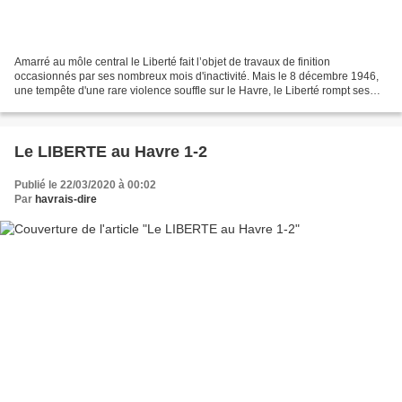
Amarré au môle central le Liberté fait l’objet de travaux de finition
occasionnés par ses nombreux mois d'inactivité. Mais le 8 décembre 1946,
une tempête d'une rare violence souffle sur le Havre, le Liberté rompt ses
amarres et part à la dérive dans...
Le LIBERTE au Havre 1-2
Publié le 22/03/2020 à 00:02
Par
havrais-dire