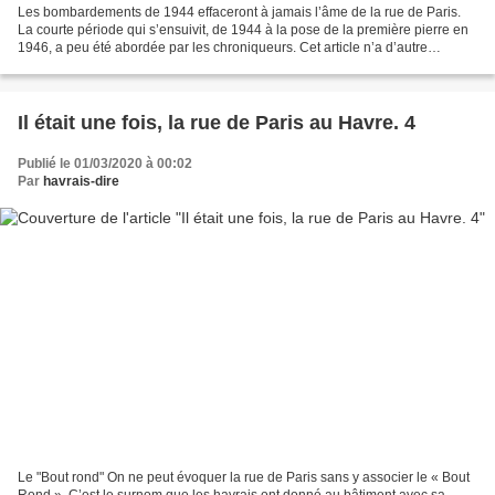
Les bombardements de 1944 effaceront à jamais l’âme de la rue de Paris.
La courte période qui s’ensuivit, de 1944 à la pose de la première pierre en
1946, a peu été abordée par les chroniqueurs. Cet article n’a d’autre
ambition que de présenter certaines...
Il était une fois, la rue de Paris au Havre. 4
Publié le 01/03/2020 à 00:02
Par
havrais-dire
Le "Bout rond" On ne peut évoquer la rue de Paris sans y associer le « Bout
Rond ». C’est le surnom que les havrais ont donné au bâtiment avec sa