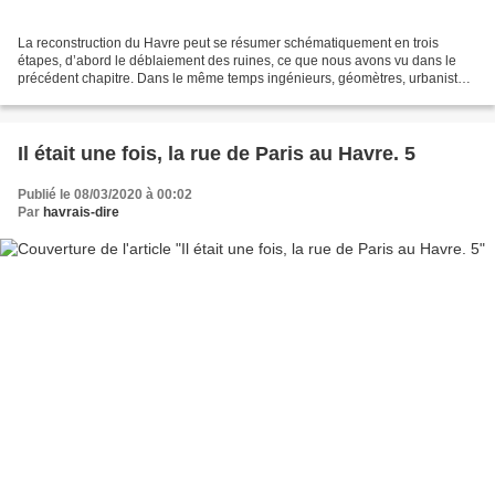
La reconstruction du Havre peut se résumer schématiquement en trois
étapes, d’abord le déblaiement des ruines, ce que nous avons vu dans le
précédent chapitre. Dans le même temps ingénieurs, géomètres, urbanistes,
s’emploient à concevoir un plan d’ensemble...
Il était une fois, la rue de Paris au Havre. 5
Publié le 08/03/2020 à 00:02
Par
havrais-dire