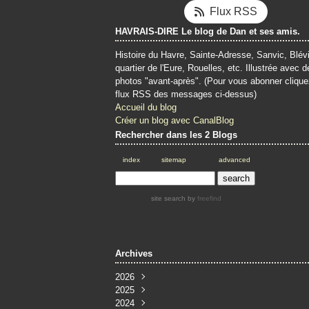
Flux RSS
HAVRAIS-DIRE Le blog de Dan et ses amis.
Histoire du Havre, Sainte-Adresse, Sanvic, Blévi
quartier de l'Eure, Rouelles, etc. Illustrée avec d
photos "avant-après". (Pour vous abonner clique
flux RSS des messages ci-dessus)
Accueil du blog
Créer un blog avec CanalBlog
Rechercher dans les 2 Blogs
index
sitemap
advanced
site search
by
freefind
Archives
2026
2025
Juin
(4)
2024
Mai
Décembre
(4)
(3)