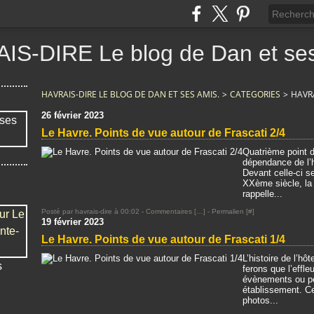
IS-DIRE Le blog de Dan et ses
HAVRAIS-DIRE LE BLOG DE DAN ET SES AMIS.
>
CATEGORIES
>
HAVRA
26 février 2023
Le Havre. Points de vue autour de Frascati 2/4
Quatrième point d
dépendance de l’h
Devant celle-ci se
XXème siècle, la
rappelle...
Posté par havrais-dire à 00:02 -
Commentaires [
…
]
- Permalien [
#
]
19 février 2023
Le Havre. Points de vue autour de Frascati 1/4
L’histoire de l’hô
s
ferons que l’effl
évènements ou pe
établissement. Ce
photos...