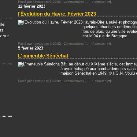
Posté par havrais-dire à 00:02 -
Commentaires [
…
]
- Permalien [
#
]
12 février 2023
l'Évolution du Havre. Février 2023
Havrais-Dire a suivi et photog
lle,
quelques chantiers de démoliti
es
fois de plus, qu’une ville évol
z sur
est le 94 rue de Bretagne...
Posté par havrais-dire à 00:02 -
Commentaires [
…
]
- Permalien [
#
]
5 février 2023
L'immeuble Sénéchal
Bâti au début du XIXème siècle, cet immeub
à avoir échappé aux bombardements dans le
maison Sénéchal en 1949. © I.G.N. Voulu e
Posté par havrais-dire à 00:02 -
Commentaires [
…
]
- Permalien [
#
]