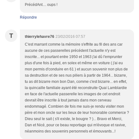
PrécédAnt.... oups !
Répondre
T
thierrylehavre76
23/02/2016 07:57
C'est marrant comme la mémoire s'effrite au fil des ans car
aucune de ces passerelles précédent l'actuelle n'y est
inscrite... et pourtant entre 1950 et 1963 j'ai dû l'emprunter
plus d'une fois à pied, en solex et même en voiture ( j'ai eu
mon permis d'conduire en 61 ) et aucun souvenir non plus de
sa destruction et de ses nus piliers à partir de 1964... bizarre,
tu as dit bizarre mon bon Dan, comme c'est bizarre... en effet,
la quincaille familiale ayant été reconstruite Quai Lamblardie
en face de l'actuelle passerelle les images de cet endroit
devrait être inscrite à tout jamais dans mon cerveau
endommagé. Combien de fois me suis-je rendu visiter mon
père et mon oncle sur les lieux de leur honorable commerce ?
Dieu seul le sait ( s'il existe, le bougre ? )... Bravo et Merci,
Dan et Nicé, pour ce beau reportage qui m'évoque et ravive,
néanmoins des souvenirs personnels et émouvants...!