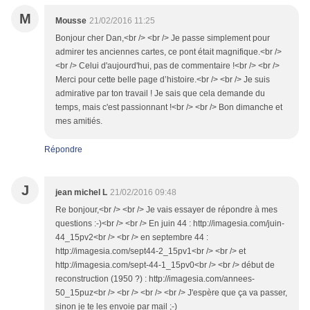
M
Mousse
21/02/2016 11:25
Bonjour cher Dan,<br /> <br /> Je passe simplement pour
admirer tes anciennes cartes, ce pont était magnifique.<br />
<br /> Celui d'aujourd'hui, pas de commentaire !<br /> <br />
Merci pour cette belle page d’histoire.<br /> <br /> Je suis
admirative par ton travail ! Je sais que cela demande du
temps, mais c'est passionnant !<br /> <br /> Bon dimanche et
mes amitiés.
Répondre
J
jean michel L
21/02/2016 09:48
Re bonjour,<br /> <br /> Je vais essayer de répondre à mes
questions :-)<br /> <br /> En juin 44 : http://imagesia.com/juin-
44_15pv2<br /> <br /> en septembre 44 :
http://imagesia.com/sept44-2_15pv1<br /> <br /> et
http://imagesia.com/sept-44-1_15pv0<br /> <br /> début de
reconstruction (1950 ?) : http://imagesia.com/annees-
50_15puz<br /> <br /> <br /> <br /> J'espère que ça va passer,
sinon je te les envoie par mail ;-)