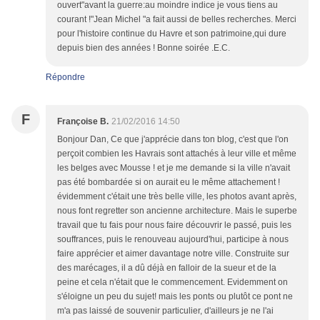
ouvert"avant la guerre:au moindre indice je vous tiens au
courant !"Jean Michel "a fait aussi de belles recherches. Merci
pour l'histoire continue du Havre et son patrimoine,qui dure
depuis bien des années ! Bonne soirée .E.C.
Répondre
F
Françoise B.
21/02/2016 14:50
Bonjour Dan, Ce que j'apprécie dans ton blog, c'est que l'on
perçoit combien les Havrais sont attachés à leur ville et même
les belges avec Mousse ! et je me demande si la ville n'avait
pas été bombardée si on aurait eu le même attachement !
évidemment c'était une très belle ville, les photos avant après,
nous font regretter son ancienne architecture. Mais le superbe
travail que tu fais pour nous faire découvrir le passé, puis les
souffrances, puis le renouveau aujourd'hui, participe à nous
faire apprécier et aimer davantage notre ville. Construite sur
des marécages, il a dû déjà en falloir de la sueur et de la
peine et cela n'était que le commencement. Evidemment on
s'éloigne un peu du sujet! mais les ponts ou plutôt ce pont ne
m'a pas laissé de souvenir particulier, d'ailleurs je ne l'ai