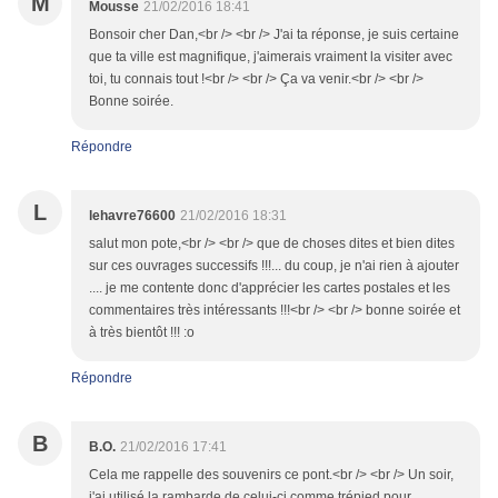
M
Mousse
21/02/2016 18:41
Bonsoir cher Dan,<br /> <br /> J'ai ta réponse, je suis certaine
que ta ville est magnifique, j'aimerais vraiment la visiter avec
toi, tu connais tout !<br /> <br /> Ça va venir.<br /> <br />
Bonne soirée.
Répondre
L
lehavre76600
21/02/2016 18:31
salut mon pote,<br /> <br /> que de choses dites et bien dites
sur ces ouvrages successifs !!!... du coup, je n'ai rien à ajouter
.... je me contente donc d'apprécier les cartes postales et les
commentaires très intéressants !!!<br /> <br /> bonne soirée et
à très bientôt !!! :o
Répondre
B
B.O.
21/02/2016 17:41
Cela me rappelle des souvenirs ce pont.<br /> <br /> Un soir,
j'ai utilisé la rambarde de celui-ci comme trépied pour