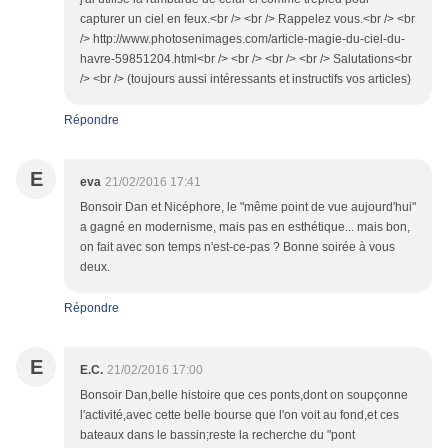
capturer un ciel en feux.<br /> <br /> Rappelez vous.<br /> <br
/> http://www.photosenimages.com/article-magie-du-ciel-du-
havre-59851204.html<br /> <br /> <br /> <br /> Salutations<br
/> <br /> (toujours aussi intéressants et instructifs vos articles)
Répondre
E
eva
21/02/2016 17:41
Bonsoir Dan et Nicéphore, le "même point de vue aujourd'hui"
a gagné en modernisme, mais pas en esthétique... mais bon,
on fait avec son temps n'est-ce-pas ? Bonne soirée à vous
deux.
Répondre
E
E.C.
21/02/2016 17:00
Bonsoir Dan,belle histoire que ces ponts,dont on soupçonne
l'activité,avec cette belle bourse que l'on voit au fond,et ces
bateaux dans le bassin;reste la recherche du "pont