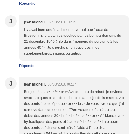
Répondre
J
jean michel L
07/03/2016 10:15
Il y avait bien une "machinerie hydraulique " quai de
Broström. Elle a été très touchée par les bombardements du
21 décembre 1940 (info dans "mémoire du port tome 2 les
années 40 ") . Je cherche si je trouve des infos
supplémentaires, images ou autres
Répondre
J
jean michel L
06/03/2016 06:17
Bonjour à tous,<br /> <br /> Avec un peu de retard, je reviens
avec quelques pistes de recherches au sujet de la manœuvre
des ponts à cette époque.<br /> <br /> Je vous livre ce que j'ai
retrouvé dans un document "Port Autonome" daté du tout
début des années 30.<br /> <br /> <br /> <br /> # " Manœuvres
hydrauliques des ponts et écluses "<br /> <br /> La plupart
des ponts et écluses sont mûs à l'aide à l'aide d'eau
comprimée à 54 kg/cm². La production de cette eau sous