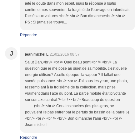
jeté le doute dans mon esprit, mais ta réponse à Isatis
confirme mes souvenirs : la fragilité de l'ouvrage en interdisait
l'accès aux voitures.<br /> <br /> Bon dimanche<br /> <br />
PS : Si jamais je trouve...
Répondre
J
jean michel L
21/02/2016 08:57
Salut Dan,<br /> <br /> Quel beau pont!<br /> <br /> La
question que je me pose au sujet de sa mobilité, c'est quelle
énergie utilisée? A cette époque, la vapeur ? Il fallait une
sacrée puissance. <br /> <br /> J'ai sous les yeux, une photo,
ressemblant à la troisième de ta collection, mais prise
vraiment dans l axe du pont. La partie mobile était pivotante
sur son axe central.?<br /> <br /> Beaucoup de question
.......:-)<br /> <br /> Certains navires (les plus gros, ne
pouvaient ils pas entrer par le pertuis du bassin de la barre ;-)
<br /> <br /> <br /> <br /> Bon dimanche l'ami <br /> <br />
Jean michel l
Répondre