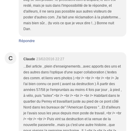
resté, mais je suis dans l'impossibilité de te répondre, et
d'ailleurs, il ne sera pas possible aux autres visiteurs de
poster d'autres com. J'ai fait une réclamation à la plateforme...
mais bien sûr... (tu vois ce que je veux dire !...) Bonne nuit
Dan.
Répondre
C
Claude
23/02/2016 22:27
...Bel article , plein d'enseignements...avec apports des uns et
des autres dans l'optique d'une super collaboration ( textes
des comm. et liens vers photos ).<br /> <br /> <br /> <br /> Je
l'ai bien connu ce pont ( avant sa destruction ) À partir des
années 57/58 je l'empruntais au moins 4 fois par jour , à pied ,
à vélo, puis "solex".<br /> <br /> <br /> <br /> Habitant dans le
quartier du Perrey et travaillant juste au pied de ce pont côté
Nord dans les bureaux de" l'American Express "...Et d'ailleurs
je l'avais sous les yeux depuis mon poste de travail..<br /> <br
/> <br /> <br /> Puis vint sa destruction et la venue de la
nouvelle passerelle...mais ça c'est une autre histoire...que
nous vivrons la semaine prochaine...!! :) <br /> <br /> <br />