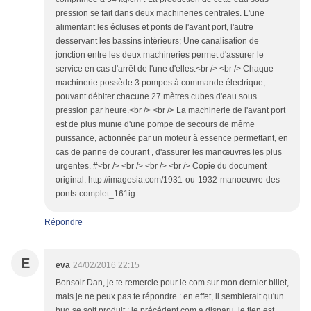
pression se fait dans deux machineries centrales. L'une
alimentant les écluses et ponts de l'avant port, l'autre
desservant les bassins intérieurs; Une canalisation de
jonction entre les deux machineries permet d'assurer le
service en cas d'arrêt de l'une d'elles.<br /> <br /> Chaque
machinerie possède 3 pompes à commande électrique,
pouvant débiter chacune 27 mètres cubes d'eau sous
pression par heure.<br /> <br /> La machinerie de l'avant port
est de plus munie d'une pompe de secours de même
puissance, actionnée par un moteur à essence permettant, en
cas de panne de courant , d'assurer les manœuvres les plus
urgentes. #<br /> <br /> <br /> <br /> Copie du document
original: http://imagesia.com/1931-ou-1932-manoeuvre-des-
ponts-complet_161ig
Répondre
E
eva
24/02/2016 22:15
Bonsoir Dan, je te remercie pour le com sur mon dernier billet,
mais je ne peux pas te répondre : en effet, il semblerait qu'un
bug se soit produit : le précédent com a disparu, le tien est