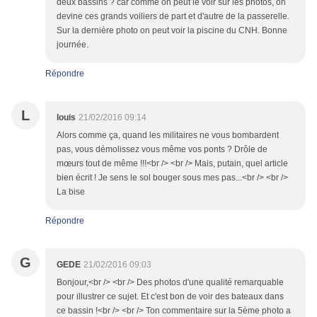
deux bassins ? car comme on peut le voir sur les photos, on
devine ces grands voiliers de part et d'autre de la passerelle.
Sur la dernière photo on peut voir la piscine du CNH. Bonne
journée.
Répondre
L
louis
21/02/2016 09:14
Alors comme ça, quand les militaires ne vous bombardent
pas, vous démolissez vous même vos ponts ? Drôle de
mœurs tout de même !!!<br /> <br /> Mais, putain, quel article
bien écrit ! Je sens le sol bouger sous mes pas...<br /> <br />
La bise
Répondre
G
GEDE
21/02/2016 09:03
Bonjour,<br /> <br /> Des photos d'une qualité remarquable
pour illustrer ce sujet. Et c'est bon de voir des bateaux dans
ce bassin !<br /> <br /> Ton commentaire sur la 5ème photo a