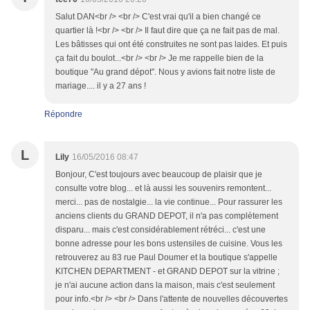
Salut DAN<br /> <br /> C'est vrai qu'il a bien changé ce
quartier là !<br /> <br /> Il faut dire que ça ne fait pas de mal.
Les bâtisses qui ont été construites ne sont pas laides. Et puis
ça fait du boulot...<br /> <br /> Je me rappelle bien de la
boutique "Au grand dépot". Nous y avions fait notre liste de
mariage.... il y a 27 ans !
Répondre
L
Lily
16/05/2016 08:47
Bonjour, C'est toujours avec beaucoup de plaisir que je
consulte votre blog... et là aussi les souvenirs remontent...
merci... pas de nostalgie... la vie continue... Pour rassurer les
anciens clients du GRAND DEPOT, il n'a pas complètement
disparu... mais c'est considérablement rétréci... c'est une
bonne adresse pour les bons ustensiles de cuisine. Vous les
retrouverez au 83 rue Paul Doumer et la boutique s'appelle
KITCHEN DEPARTMENT - et GRAND DEPOT sur la vitrine ;
je n'ai aucune action dans la maison, mais c'est seulement
pour info.<br /> <br /> Dans l'attente de nouvelles découvertes