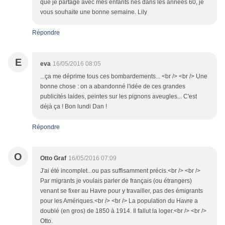
que je partage avec mes enfants nés dans les années 60, je
vous souhaite une bonne semaine. Lily
Répondre
E
eva
16/05/2016 08:05
...ça me déprime tous ces bombardements... <br /> <br /> Une
bonne chose : on a abandonné l'idée de ces grandes
publicités laides, peintes sur les pignons aveugles... C'est
déjà ça ! Bon lundi Dan !
Répondre
O
Otto Graf
16/05/2016 07:09
J'ai été incomplet...ou pas suffisamment précis.<br /> <br />
Par migrants je voulais parler de français (ou étrangers)
venant se fixer au Havre pour y travailler, pas des émigrants
pour les Amériques.<br /> <br /> La population du Havre a
doublé (en gros) de 1850 à 1914. Il fallut la loger.<br /> <br />
Otto.