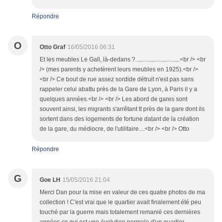
Répondre
O
Otto Graf
16/05/2016 06:31
Et les meubles Le Gall, là-dedans ?..............................<br /> <br
/> (mes parents y achetèrent leurs meubles en 1925).<br />
<br /> Ce bout de rue assez sordide détruit n'est pas sans
rappeler celui abattu près de la Gare de Lyon, à Paris il y a
quelques années.<br /> <br /> Les abord de gares sont
souvent ainsi, les migrants s'arrêtant tt près de la gare dont ils
sortent dans des logements de fortune datant de la création
de la gare, du médiocre, de l'utilitaire....<br /> <br /> Otto
Répondre
G
Goe LH
15/05/2016 21:04
Merci Dan pour la mise en valeur de ces quatre photos de ma
collection ! C'est vrai que le quartier avait finalement été peu
touché par la guerre mais totalement remanié ces dernières