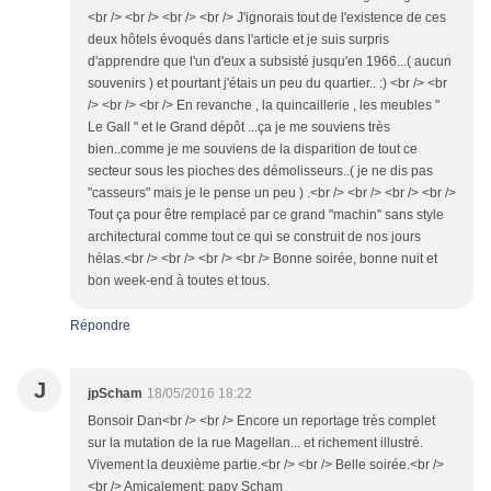
<br /> <br /> <br /> <br /> J'ignorais tout de l'existence de ces
deux hôtels évoqués dans l'article et je suis surpris
d'apprendre que l'un d'eux a subsisté jusqu'en 1966...( aucun
souvenirs ) et pourtant j'étais un peu du quartier.. :) <br /> <br
/> <br /> <br /> En revanche , la quincaillerie , les meubles "
Le Gall " et le Grand dépôt ...ça je me souviens très
bien..comme je me souviens de la disparition de tout ce
secteur sous les pioches des démolisseurs..( je ne dis pas
"casseurs" mais je le pense un peu ) .<br /> <br /> <br /> <br />
Tout ça pour être remplacé par ce grand "machin" sans style
architectural comme tout ce qui se construit de nos jours
hélas.<br /> <br /> <br /> <br /> Bonne soirée, bonne nuit et
bon week-end à toutes et tous.
Répondre
J
jpScham
18/05/2016 18:22
Bonsoir Dan<br /> <br /> Encore un reportage très complet
sur la mutation de la rue Magellan... et richement illustré.
Vivement la deuxième partie.<br /> <br /> Belle soirée.<br />
<br /> Amicalement: papy Scham