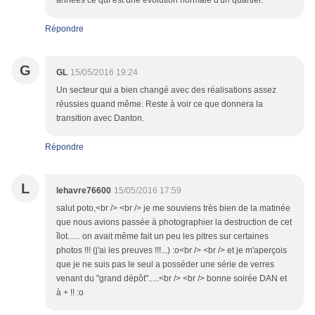
années ce qui est une évolution normale d'un quartier.
Répondre
G
GL
15/05/2016 19:24
Un secteur qui a bien changé avec des réalisations assez
réussies quand même. Reste à voir ce que donnera la
transition avec Danton.
Répondre
L
lehavre76600
15/05/2016 17:59
salut poto,<br /> <br /> je me souviens très bien de la matinée
que nous avions passée à photographier la destruction de cet
îlot...... on avait même fait un peu les pitres sur certaines
photos !!! (j'ai les preuves !!!...) :o<br /> <br /> et je m'aperçois
que je ne suis pas le seul a posséder une série de verres
venant du "grand dépôt".....<br /> <br /> bonne soirée DAN et
à + !! :o