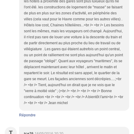
les hôtels à proximité des gares sont plus luxueux qu'ils ne
l'ont été. les constructions de logement de "masse" se faisant
de plus en plus sur les zones d'activité, en périphérie des
villes (cela vaut pour le Havre comme pour les autres villes) .
Hôtels low cost, Chaines hôtelières...<br /> <br /> Les besoins
sont les mêmes, mais les voyageurs ont changé. Aujourd'hui,
il n'est pas rare de louer une voiture à la descente du train et
de partir directement au plus proche du lieu de travail ou de
villégiature . Les gares qui étaient autrefois un point central,
ou un point de ralliement ne sont plus aujourd'hui qu'un point
de passage "obligé". Quant aux voyageurs "maritimes", ils se
déplacent maintenant avec leur hôtel , arrivent le matin et
repartent le soir. Le résultat est sans appel, le quartier de la
gare se meurt. Les façades anciennes sont décrépies.....;<br
/> <br /> Tient, aujourd'hui on dirait que je ne vois que le
"verre à moitié vide" ;-)<br /> <br /> <br /> <br /> Bonne
continuation <br /> <br /> <br /> <br /> A bientôt l'ami<br /> <br
/> <br /> <br /> Jean michel
Répondre
T
tce76
16/05/2016 20:20