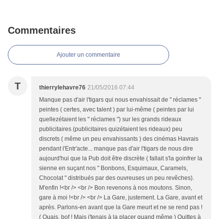
Commentaires
Ajouter un commentaire
T
thierrylehavre76
21/05/2016 07:44
Manque pas d'air l'tigars qui nous envahissait de " réclames "
peintes ( certes, avec talent ) par lui-même ( peintes par lui
quellezétaient les " réclames ") sur les grands rideaux
publicitaires (publicitaires quizétaient les rideaux) peu
discrets ( même un peu envahissants ) des cinémas Havrais
pendant l'Entr'acte... manque pas d'air l'tigars de nous dire
aujourd'hui que la Pub doit être discrète ( fallait s'la goinfrer la
sienne en suçant nos " Bonbons, Esquimaux, Caramels,
Chocolat " distribués par des ouvreuses un peu revêches).
M'enfin !<br /> <br /> Bon revenons à nos moutons. Sinon,
gare à moi !<br /> <br /> La Gare, justement. La Gare, avant et
après. Parlons-en avant que la Gare meurt et ne se rend pas !
( Ouais, bof ! Mais j'tenais à la placer quand même ) Quittes à