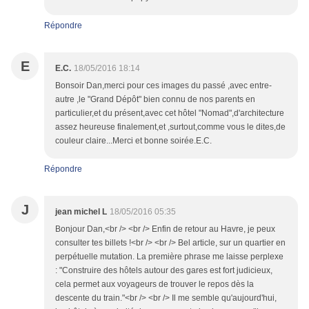
Répondre
E
E.C.
18/05/2016 18:14
Bonsoir Dan,merci pour ces images du passé ,avec entre-
autre ,le "Grand Dépôt" bien connu de nos parents en
particulier,et du présent,avec cet hôtel "Nomad",d'architecture
assez heureuse finalement,et ,surtout,comme vous le dites,de
couleur claire...Merci et bonne soirée.E.C.
Répondre
J
jean michel L
18/05/2016 05:35
Bonjour Dan,<br /> <br /> Enfin de retour au Havre, je peux
consulter tes billets !<br /> <br /> Bel article, sur un quartier en
perpétuelle mutation. La première phrase me laisse perplexe
: "Construire des hôtels autour des gares est fort judicieux,
cela permet aux voyageurs de trouver le repos dès la
descente du train."<br /> <br /> Il me semble qu'aujourd'hui,