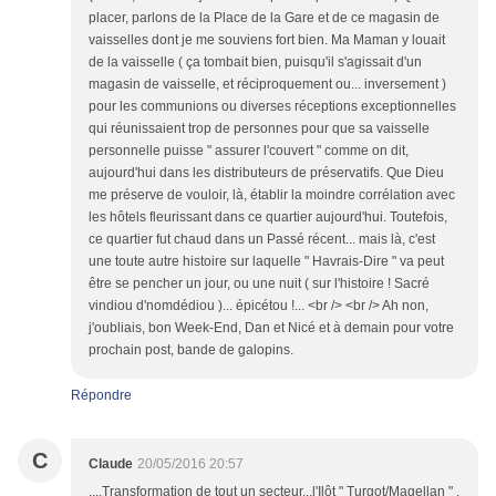
placer, parlons de la Place de la Gare et de ce magasin de
vaisselles dont je me souviens fort bien. Ma Maman y louait
de la vaisselle ( ça tombait bien, puisqu'il s'agissait d'un
magasin de vaisselle, et réciproquement ou... inversement )
pour les communions ou diverses réceptions exceptionnelles
qui réunissaient trop de personnes pour que sa vaisselle
personnelle puisse " assurer l'couvert " comme on dit,
aujourd'hui dans les distributeurs de préservatifs. Que Dieu
me préserve de vouloir, là, établir la moindre corrélation avec
les hôtels fleurissant dans ce quartier aujourd'hui. Toutefois,
ce quartier fut chaud dans un Passé récent... mais là, c'est
une toute autre histoire sur laquelle " Havrais-Dire " va peut
être se pencher un jour, ou une nuit ( sur l'histoire ! Sacré
vindiou d'nomdédiou )... épicétou !... <br /> <br /> Ah non,
j'oubliais, bon Week-End, Dan et Nicé et à demain pour votre
prochain post, bande de galopins.
Répondre
C
Claude
20/05/2016 20:57
....Transformation de tout un secteur...l'Ilôt " Turgot/Magellan " .