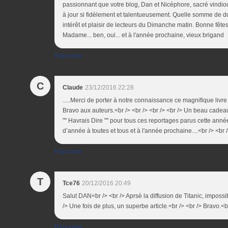
passionnant que votre blog, Dan et Nicéphore, sacré vindiou 
à jour si fidèlement et talentueusement. Quelle somme de do
intérêt et plaisir de lecteurs du Dimanche matin. Bonne fêtes
Madame... ben, oui... et à l'année prochaine, vieux brigand
Répondre
C
Claude
23/12/2016 22:28
.....Merci de porter à notre connaissance ce magnifique livre
Bravo aux auteurs.<br /> <br /> <br /> <br /> Un beau cadeau 
"" Havrais Dire "" pour tous ces reportages parus cette année.
d’année à toutes et tous et à l'année prochaine....<br /> <br /
Répondre
T
Tce76
20/12/2016 20:49
Salut DAN<br /> <br /> Aprsè la diffusion de Titanic, impossi
/> Une fois de plus, un superbe article.<br /> <br /> Bravo.<b
Répondre