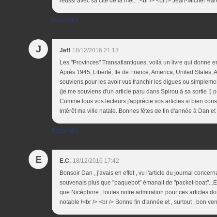
réussi avec sa cité de la mer.. .<br /> <br /> Jean-Michel Har
Répondre
J
Jeff
18/12/2016 21:13
Les "Provinces" Transatlantiques, voilà un livre qui donne 
Après 1945, Liberté, Ile de France, America, United States, A
souviens pour les avoir vus franchir les digues ou simpleme
(je me souviens d'un article paru dans Spirou à sa sortie !) p
Comme tous vos lecteurs j'apprécie vos articles si bien cons
intérêt ma ville natale. Bonnes fêtes de fin d'année à Dan e
Répondre
E
E.C.
18/12/2016 17:42
Bonsoir Dan , j'avais en effet , vu l'article du journal concer
souvenais plus que "paquebot" émanait de "packet-boat"...En 
que Nicéphore , toutes notre admiration pour ces articles dont
notable !<br /> <br /> Bonne fin d'année et , surtout , bon ve