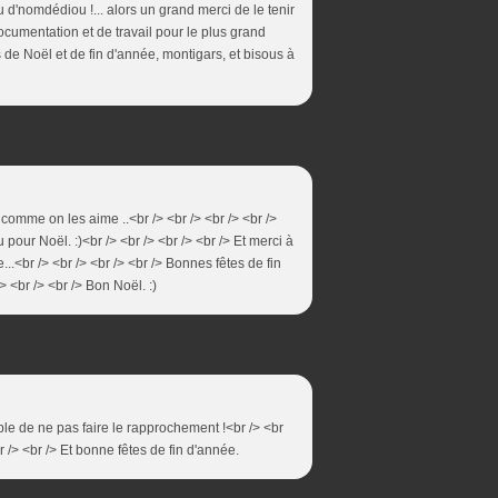
d'nomdédiou !... alors un grand merci de le tenir
cumentation et de travail pour le plus grand
 de Noël et de fin d'année, montigars, et bisous à
 comme on les aime ..<br /> <br /> <br /> <br />
pour Noël. :)<br /> <br /> <br /> <br /> Et merci à
..<br /> <br /> <br /> <br /> Bonnes fêtes de fin
> <br /> <br /> Bon Noël. :)
ble de ne pas faire le rapprochement !<br /> <br
r /> <br /> Et bonne fêtes de fin d'année.