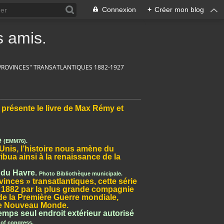
Connexion
+
Créer mon blog
 amis.
"PROVINCES" TRANSATLANTIQUES 1882-1927
s présente le livre de Max Rémy et
e
(EMM76).
-Unis, l’histoire nous amène du
bua ainsi à la renaissance de la
 du Havre.
Photo Bibliothèque municipale.
inces » transatlantiques, cette série
e 1882 par la plus grande compagnie
 de la Première Guerre mondiale,
 le Nouveau Monde.
temps seul endroit extérieur autorisé
of congress.