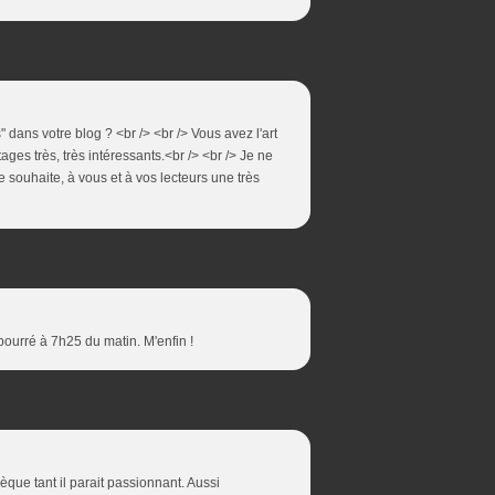
 dans votre blog ? <br /> <br /> Vous avez l'art
tages très, très intéressants.<br /> <br /> Je ne
 je souhaite, à vous et à vos lecteurs une très
 bourré à 7h25 du matin. M'enfin !
hèque tant il parait passionnant. Aussi