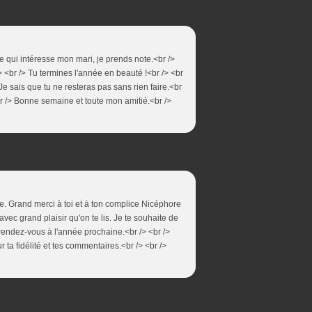
re qui intéresse mon mari, je prends note.<br />
/> <br /> Tu termines l'année en beauté !<br /> <br
 Je sais que tu ne resteras pas sans rien faire.<br
<br /> Bonne semaine et toute mon amitié.<br />
e. Grand merci à toi et à ton complice Nicéphore
vec grand plaisir qu'on te lis. Je te souhaite de
e rendez-vous à l'année prochaine.<br /> <br />
 ta fidélité et tes commentaires.<br /> <br />