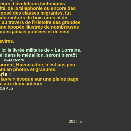
teurs d’évolutions techniques
cité, de la téléphonie ou encore des
opposé des classes migrantes, fut
ds renforts de bois rares et de
 au travers de l’Histoire des grandes
, une épopée illustrée de nombreuses
iques jamais publiées et de neuf
avires.
i la livrée militaire de « La Lorraine.
ail dans le médaillon, seront bientôt
 .
Profil EMM76.
aurent, Havrais-dire, n’est pas peu
tant en photos et gravures.
rle :
Havre » évoque sur une pleine page
ravo aux deux auteurs.
2017.