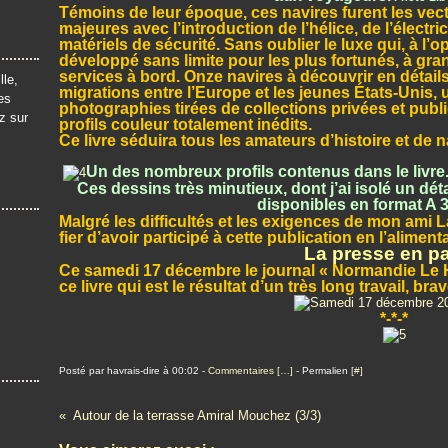
Témoins de leur époque, ces navires furent les vec
majeures avec l’introduction de l’hélice, de l’électri
matériels de sécurité. Sans oublier le luxe qui, à l’
développé sans limite pour les plus fortunés, à gran
services à bord. Onze navires à découvrir en détails
lle,
migrations entre l’Europe et les jeunes États-Unis
es
photographies tirées de collections privées et publ
z sur
profils couleur totalement inédits.
Ce livre séduira tous les amateurs d’histoire et de n
Un
des nombreux profils contenus dans le livre. Ic
Ces dessins très minutieux, dont j’ai isolé un dét
disponibles en format A 3
Malgré les difficultés et les exigences de mon ami L
fier d’avoir participé à cette publication en l’alimen
La presse en pa
Ce samedi 17 décembre le journal « Normandie Le 
ce livre qui est le résultat d’un très long travail, b
*-*-*
Posté par havrais-dire à 00:02 -
Commentaires [
…
]
- Permalien [
#
]
Autour de la terrasse Amiral Mouchez (3/3)