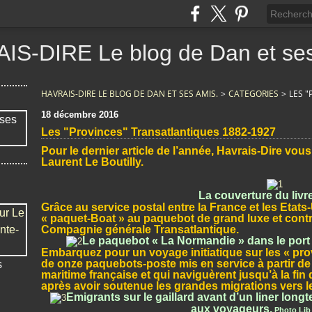
IS-DIRE Le blog de Dan et ses
HAVRAIS-DIRE LE BLOG DE DAN ET SES AMIS.
>
CATEGORIES
>
LES 
18 décembre 2016
Les "Provinces" Transatlantiques 1882-1927
Pour le dernier article de l’année, Havrais-Dire vou
Laurent Le Boutilly.
La couverture du livr
Grâce au service postal entre la France et les Etats
« paquet-Boat » au paquebot de grand luxe et contri
Compagnie générale Transatlantique.
Le paquebot « La Normandie » dans le port
Embarquez pour un voyage initiatique sur les « prov
de onze paquebots-poste mis en service à partir d
s
maritime française et qui naviguèrent jusqu’à la fin
après avoir soutenue les grandes migrations vers
Emigrants sur le gaillard avant d’un liner long
aux voyageurs.
Photo Lib 