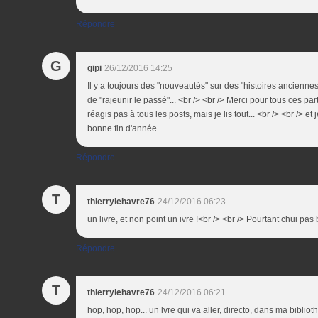
Répondre
G
gipi
26/12/2016 14:25
Il y a toujours des "nouveautés" sur des "histoires anciennes"
de "rajeunir le passé"... <br /> <br /> Merci pour tous ces par
réagis pas à tous les posts, mais je lis tout... <br /> <br /> et
bonne fin d'année.
Répondre
T
thierrylehavre76
24/12/2016 06:23
un livre, et non point un ivre !<br /> <br /> Pourtant chui pas
Répondre
T
thierrylehavre76
24/12/2016 06:21
hop, hop, hop... un lvre qui va aller, directo, dans ma bibliot