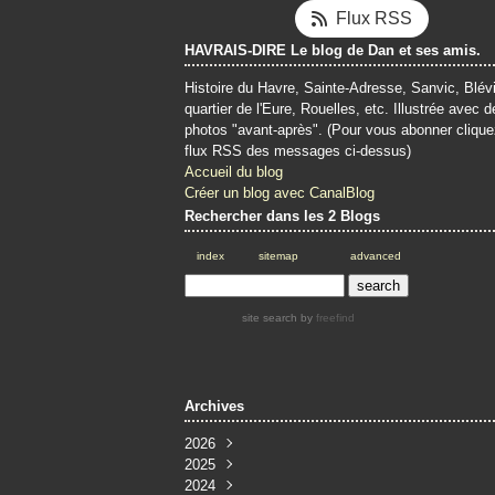
Flux RSS
HAVRAIS-DIRE Le blog de Dan et ses amis.
Histoire du Havre, Sainte-Adresse, Sanvic, Blévi
quartier de l'Eure, Rouelles, etc. Illustrée avec d
photos "avant-après". (Pour vous abonner clique
flux RSS des messages ci-dessus)
Accueil du blog
Créer un blog avec CanalBlog
Rechercher dans les 2 Blogs
index
sitemap
advanced
site search
by
freefind
Archives
2026
2025
Juin
(4)
2024
Mai
Décembre
(4)
(3)