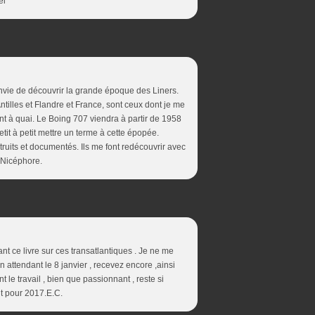
el
envie de découvrir la grande époque des Liners.
ntilles et Flandre et France, sont ceux dont je me
nt à quai. Le Boing 707 viendra à partir de 1958
etit à petit mettre un terme à cette épopée.
truits et documentés. Ils me font redécouvrir avec
t Nicéphore.
nant ce livre sur ces transatlantiques . Je ne me
attendant le 8 janvier , recevez encore ,ainsi
 le travail , bien que passionnant , reste si
nt pour 2017.E.C.