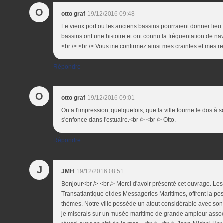
O
otto graf
19/12/2016 09:48
Le vieux port ou les anciens bassins pourraient donner lieu à
bassins ont une histoire et ont connu la fréquentation de navi
<br /> <br /> Vous me confirmez ainsi mes craintes et mes reg
Répondre
O
otto graf
19/12/2016 09:01
On a l'impression, quelquefois, que la ville tourne le dos à 
s'enfonce dans l'estuaire.<br /> <br /> Otto.
Répondre
J
JMH
19/12/2016 08:51
Bonjour<br /> <br /> Merci d'avoir présenté cet ouvrage. L
Transatlantique et des Messageries Maritimes, offrent la po
thèmes. Notre ville possède un atout considérable avec son 
je miserais sur un musée maritime de grande ampleur assoc