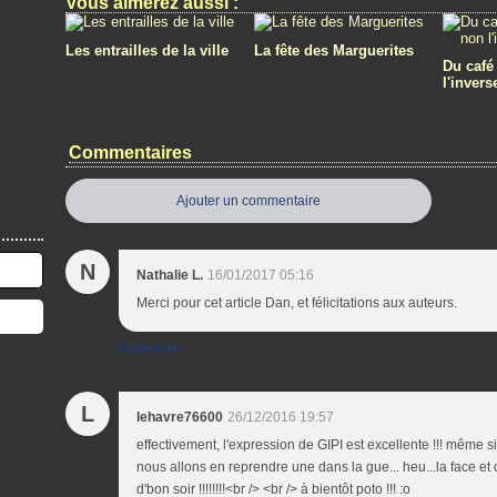
Vous aimerez aussi :
Les entrailles de la ville
La fête des Marguerites
Du café
l'invers
Commentaires
Ajouter un commentaire
N
Nathalie L.
16/01/2017 05:16
Merci pour cet article Dan, et félicitations aux auteurs.
Répondre
L
lehavre76600
26/12/2016 19:57
effectivement, l'expression de GIPI est excellente !!! même si 
nous allons en reprendre une dans la gue... heu...la face et
d'bon soir !!!!!!!!<br /> <br /> à bientôt poto !!! :o