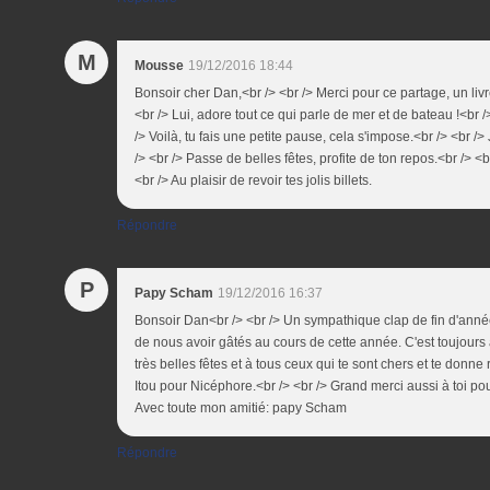
M
Mousse
19/12/2016 18:44
Bonsoir cher Dan,<br /> <br /> Merci pour ce partage, un liv
<br /> Lui, adore tout ce qui parle de mer et de bateau !<br 
/> Voilà, tu fais une petite pause, cela s'impose.<br /> <br />
/> <br /> Passe de belles fêtes, profite de ton repos.<br /> 
<br /> Au plaisir de revoir tes jolis billets.
Répondre
P
Papy Scham
19/12/2016 16:37
Bonsoir Dan<br /> <br /> Un sympathique clap de fin d'anné
de nous avoir gâtés au cours de cette année. C'est toujours a
très belles fêtes et à tous ceux qui te sont chers et te donn
Itou pour Nicéphore.<br /> <br /> Grand merci aussi à toi pour
Avec toute mon amitié: papy Scham
Répondre