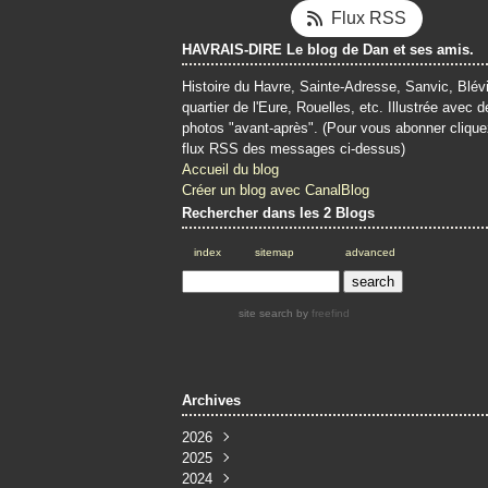
Flux RSS
HAVRAIS-DIRE Le blog de Dan et ses amis.
Histoire du Havre, Sainte-Adresse, Sanvic, Blévi
quartier de l'Eure, Rouelles, etc. Illustrée avec d
photos "avant-après". (Pour vous abonner clique
flux RSS des messages ci-dessus)
Accueil du blog
Créer un blog avec CanalBlog
Rechercher dans les 2 Blogs
index
sitemap
advanced
site search
by
freefind
Archives
2026
2025
Juin
(4)
2024
Mai
Décembre
(4)
(3)