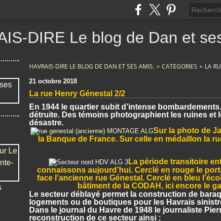
IS-DIRE Le blog de Dan et ses
HAVRAIS-DIRE LE BLOG DE DAN ET SES AMIS.
>
CATEGORIES
>
LA R
21 octobre 2018
La rue Henry Génestal 2/2
En 1944 le quartier subit d’intense bombardements.
détruite. Des témoins photographient les ruines et 
désastre.
Sur la photo de Ja
la Banque de France. Sur celle en médaillon la ru
La période transitoire en
connaissons aujourd’hui. Cerclé en rouge le port
face l’ancienne rue Génestal. Cerclé en bleu l’écol
bâtiment de la CODAH, ici encore le 
s
Le secteur déblayé permet la construction de baraq
logements ou de boutiques pour les Havrais sinistr
Dans le journal du Havre de 1948 le journaliste Pier
reconstruction de ce secteur ainsi :