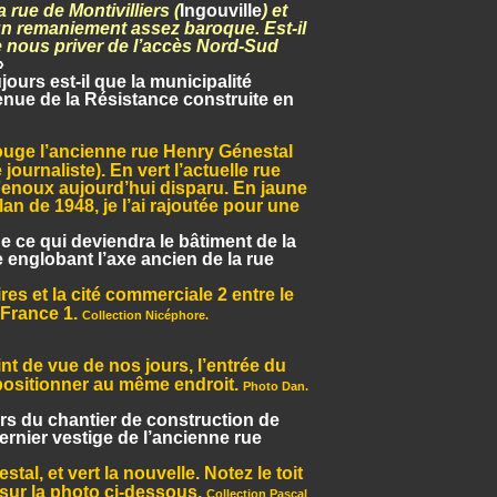
a rue de Montivilliers (
Ingouville
) et
’un remaniement assez baroque. Est-il
e nous priver de l’accès Nord-Sud
»
jours est-il que la municipalité
enue de la Résistance construite en
ouge l’ancienne rue Henry Génestal
journaliste). En vert l’actuelle rue
Fenoux aujourd’hui disparu. En jaune
plan de 1948, je l’ai rajoutée pour une
e ce qui deviendra le bâtiment de la
e englobant l’axe ancien de la rue
s et la cité commerciale 2 entre le
 France 1.
Collection Nicéphore.
t de vue de nos jours, l’entrée du
 positionner au même endroit.
Photo Dan.
Lors du chantier de construction de
dernier vestige de l’ancienne rue
al, et vert la nouvelle. Notez le toit
 sur la photo ci-dessous.
Collection Pascal