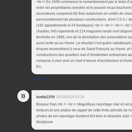
<br /> En 1949 commence le remembrement par le biais d’ass
entre les propriétaires sinistrés et le pouvoir et qui touche
reconstruire comprend 66 îlots subdivisés en unités de ch
personnellement de plusieurs constructions, dont l’I.S.A.I. d
(192 appartements et 24 boutiques).<br /> <br /> <br /> <br />
chantier, 645 logements et 214 magasins neufs sont dispon
terminée en 1968, lors de la dissolution des associations syn
aussi lente qu’au Havre. Le résultat n’est guère satisfaisant
briques ressemblent à ceux de Saint-François au Havre, et il
constructions des quartiers sud d’Amsterdam entreprises ap
compose à mon avis un chef-d’œuvre d'architecture et d'urba
B.L.
Répondre
B
buddy2259
24/10/2018 03:28
Bonjour Dan,<br /> <br /> Magnifique reportage clair et net 
lecteurs,et une piqûre de rappel de cette triste période de no
photos de ton reportage illustrent fort bien le désastre subi.<
Nicéphore