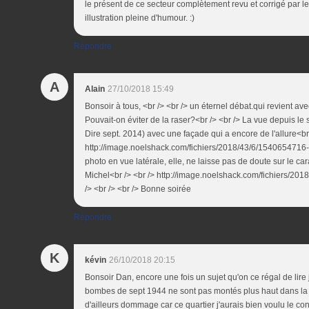
le présent de ce secteur complètement revu et corrigé par le
illustration pleine d'humour. :)
Répondre
A
Alain
27/10/2018 15:49
Bonsoir à tous, <br /> <br /> un éternel débat.qui revient av
Pouvait-on éviter de la raser?<br /> <br /> La vue depuis le
Dire sept. 2014) avec une façade qui a encore de l'allure<br 
http://image.noelshack.com/fichiers/2018/43/6/1540654716-sa
photo en vue latérale, elle, ne laisse pas de doute sur le cara
Michel<br /> <br /> http://image.noelshack.com/fichiers/201
/> <br /> <br /> Bonne soirée
Répondre
K
kévin
26/10/2018 20:15
Bonsoir Dan, encore une fois un sujet qu'on ce régal de lir
bombes de sept 1944 ne sont pas montés plus haut dans la co
d'ailleurs dommage car ce quartier j'aurais bien voulu le conn