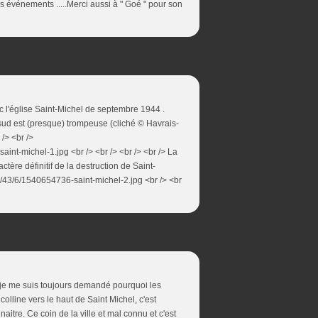
s événements .....Merci aussi à " Goé " pour son
ec l'église Saint-Michel de septembre 1944 .
 sud est (presque) trompeuse (cliché © Havrais-
/> <br />
int-michel-1.jpg <br /> <br /> <br /> <br /> La
ctère définitif de la destruction de Saint-
8/43/6/1540654736-saint-michel-2.jpg <br /> <br
e je me suis toujours demandé pourquoi les
lline vers le haut de Saint Michel, c'est
aitre. Ce coin de la ville et mal connu et c'est