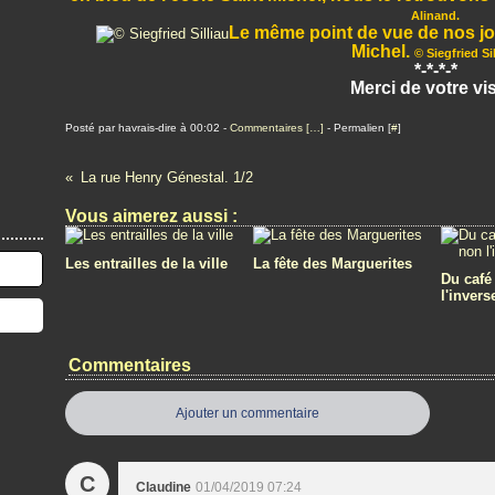
Alinand.
Le même point de vue de nos jour
Michel.
© Siegfried Sil
*-*-*-*
Merci de votre vis
Posté par havrais-dire à 00:02 -
Commentaires [
…
]
- Permalien [
#
]
La rue Henry Génestal. 1/2
Vous aimerez aussi :
Les entrailles de la ville
La fête des Marguerites
Du café
l'invers
Commentaires
Ajouter un commentaire
C
Claudine
01/04/2019 07:24