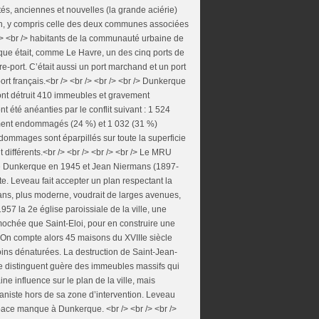
és, anciennes et nouvelles (la grande aciérie)
ion, y compris celle des deux communes associées
/> <br /> habitants de la communauté urbaine de
que était, comme Le Havre, un des cinq ports de
re-port. C’était aussi un port marchand et un port
rt français.<br /> <br /> <br /> <br /> Dunkerque
ont détruit 410 immeubles et gravement
 été anéanties par le conflit suivant : 1 524
tement endommagés (24 %) et 1 032 (31 %)
dommages sont éparpillés sur toute la superficie
t différents.<br /> <br /> <br /> <br /> Le MRU
 Dunkerque en 1945 et Jean Niermans (1897-
te. Leveau fait accepter un plan respectant la
mans, plus moderne, voudrait de larges avenues,
1957 la 2e église paroissiale de la ville, une
ochée que Saint-Eloi, pour en construire une
. On compte alors 45 maisons du XVIIIe siècle
ins dénaturées. La destruction de Saint-Jean-
se distinguent guère des immeubles massifs qui
e influence sur le plan de la ville, mais
aniste hors de sa zone d’intervention. Leveau
space manque à Dunkerque. <br /> <br /> <br />