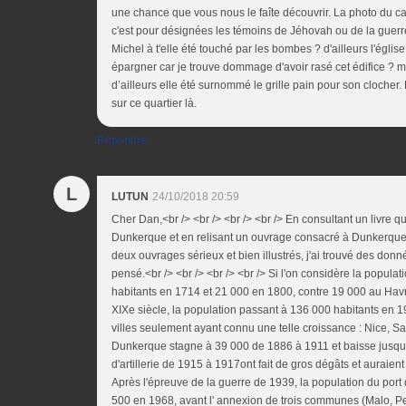
une chance que vous nous le faîte découvrir. La photo du caf
c'est pour désignées les témoins de Jéhovah ou de la guerre 
Michel à t'elle été touché par les bombes ? d'ailleurs l'égl
épargner car je trouve dommage d'avoir rasé cet édifice ? m
d’ailleurs elle été surnommé le grille pain pour son clocher.
sur ce quartier là.
Répondre
L
LUTUN
24/10/2018 20:59
Cher Dan,<br /> <br /> <br /> <br /> En consultant un livre qu
Dunkerque et en relisant un ouvrage consacré à Dunkerque 
deux ouvrages sérieux et bien illustrés, j'ai trouvé des don
pensé.<br /> <br /> <br /> <br /> Si l'on considère la popu
habitants en 1714 et 21 000 en 1800, contre 19 000 au Havr
XIXe siècle, la population passant à 136 000 habitants en 19
villes seulement ayant connu une telle croissance : Nice, S
Dunkerque stagne à 39 000 de 1886 à 1911 et baisse jusq
d'artillerie de 1915 à 1917ont fait de gros dégâts et auraient 
Après l'épreuve de la guerre de 1939, la population du port
500 en 1968, avant l' annexion de trois communes (Malo, Pe