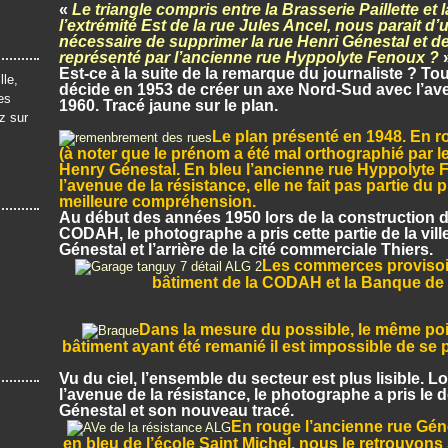
«
Le triangle compris entre la Brasserie Paillette et l
l’extrémité Est de la rue Jules Ancel, nous parait d
nécessaire de supprimer la rue Henri Génestal et d
représenté par l’ancienne rue Hyppolyte Fenoux
?
Est-ce à la suite de la remarque du journaliste ? Tou
lle,
décide en 1953 de créer un axe Nord-Sud avec l’av
es
1960. Tracé jaune sur le plan.
z sur
Le plan présenté en 1948. En r
(à noter que le prénom a été mal orthographié par le 
Henry Génestal. En bleu l’ancienne rue Hyppolyte 
l’avenue de la résistance, elle ne fait pas partie du 
meilleure compréhension.
Au début des années 1950 lors de la construction d
CODAH, le photographe a pris cette partie de la vill
Génestal et l’arrière de la cité commerciale Thiers.
Les commerces provisoire
bâtiment de la CODAH et la Banque de
Dans la mesure du possible, le même poin
bâtiment ayant été remanié il est impossible de se
Vu du ciel, l’ensemble du secteur est plus lisible. 
l’avenue de la résistance, le photographe a pris le 
Génestal et son nouveau tracé.
En rouge l’ancienne rue Génest
en bleu de l’école Saint Michel, nous le retrouvons