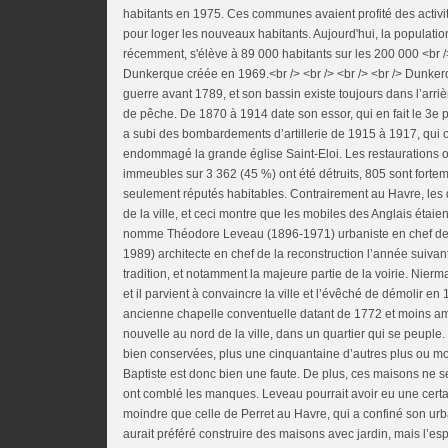
habitants en 1975. Ces communes avaient profité des activit
pour loger les nouveaux habitants. Aujourd'hui, la populat
récemment, s'élève à 89 000 habitants sur les 200 000 <br 
Dunkerque créée en 1969.<br /> <br /> <br /> <br /> Dunker
guerre avant 1789, et son bassin existe toujours dans l’arriè
de pêche. De 1870 à 1914 date son essor, qui en fait le 3e po
a subi des bombardements d’artillerie de 1915 à 1917, qui 
endommagé la grande église Saint-Eloi. Les restaurations ont
immeubles sur 3 362 (45 %) ont été détruits, 805 sont for
seulement réputés habitables. Contrairement au Havre, les 
de la ville, et ceci montre que les mobiles des Anglais étaien
nomme Théodore Leveau (1896-1971) urbaniste en chef de
1989) architecte en chef de la reconstruction l’année suivan
tradition, et notamment la majeure partie de la voirie. Nier
et il parvient à convaincre la ville et l’évêché de démolir en 
ancienne chapelle conventuelle datant de 1772 et moins am
nouvelle au nord de la ville, dans un quartier qui se peuple
bien conservées, plus une cinquantaine d’autres plus ou mo
Baptiste est donc bien une faute. De plus, ces maisons ne 
ont comblé les manques. Leveau pourrait avoir eu une certain
moindre que celle de Perret au Havre, qui a confiné son urb
aurait préféré construire des maisons avec jardin, mais l’e