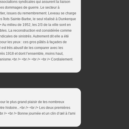
ociations syndicales qui assurent la liaison
nt les dommages de guerre. Le secteur à
antier, issues du remembrement. Leveau se charge
es îlots Sainte-Barbe, le seul réalisé à Dunkerque
 Au milieu de 1952, les 2/3 de la ville sont en
ibles. La reconstruction est considérée comme
dicales de sinistrés. Autrement dit elle a été
 pour les yeux : ces gros pâtés à façades de
 est très abusif de les comparer avec les
rès 1918 et dont l’ensemble, moins haut,
nisme.<br /> <br /> <br /> <br /> Cordialement.
pour le plus grand plaisir de tes nombreux
tre histoire...<br /> <br /> Les deux premières
br /> <br /> Bonne journée et un clin d’œil à l'ami