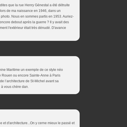
 dites que la rue Henry Génestal a été détruite
t lors de ma naissance en 1946, dans un
ne photo. Nous en sommes partis en 1953. Auriez-
ncore debout après la guerre ? Il y avait des
ment l'extérieur était très dénudé. D'avance
 Seine Maritime un exemple de ce style néo
 de Rouen ou encore Sainte-Anne à Paris
de l’architecture de St-Michel avant sa
e à vous chère dan.
le et d'architecture...On y cerne mieux le passé et