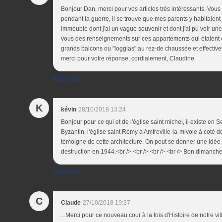
Bonjour Dan, merci pour vos articles très intéressants. Vous
pendant la guerre, il se trouve que mes parents y habitaien
immeuble dont j'ai un vague souvenir et dont j'ai pu voir u
vous des renseignements sur ces appartements qui étaient e
grands balcons ou "loggias" au rez-de chaussée et effective
merci pour votre réponse, cordialement, Claudine
Répondre
K
kévin
28/10/2018 13:24
Bonjour pour ce qui et de l'église saint michel, il existe en
Byzantin, l'église saint Rémy à Amfreville-la-mivoie à coté
témoigne de cette architecture. On peut se donner une idée 
destruction en 1944.<br /> <br /> <br /> <br /> Bon dimanch
Répondre
C
Claude
27/10/2018 19:37
...Merci pour ce nouveau cour à la fois d'Histoire de notre vil