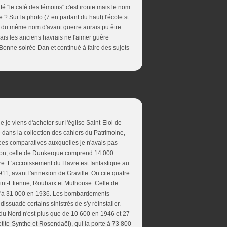
é ''le café des témoins" c'est ironie mais le nom
? Sur la photo (7 en partant du haut) l'école st
ise du même nom d'avant guerre aurais pu être
ais les anciens havrais ne l'aimer guère
 Bonne soirée Dan et continué à faire des sujets
e je viens d'acheter sur l'église Saint-Eloi de
dans la collection des cahiers du Patrimoine,
nées comparatives auxquelles je n'avais pas
lation, celle de Dunkerque comprend 14 000
e. L'accroissement du Havre est fantastique au
11, avant l'annexion de Graville. On cite quatre
aint-Etienne, Roubaix et Mulhouse. Celle de
u'à 31 000 en 1936. Les bombardements
dissuadé certains sinistrés de s'y réinstaller.
 du Nord n'est plus que de 10 600 en 1946 et 27
tite-Synthe et Rosendaël), qui la porte à 73 800