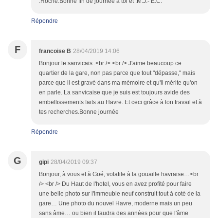
.Roche.Bonne fin de journée à toi et .M.J.- E.C.
Répondre
F
francoise B
28/04/2019 14:06
Bonjour le sanvicais .<br /> <br /> J'aime beaucoup ce
quartier de la gare, non pas parce que tout "dépasse," mais
parce que il est gravé dans ma mémoire et qu'il mérite qu'on
en parle. La sanvicaise que je suis est toujours avide des
embellissements faits au Havre. Et ceci grâce à ton travail et à
tes recherches.Bonne journée
Répondre
G
gipi
28/04/2019 09:37
Bonjour, à vous et à Goé, volatile à la gouaille havraise…<br
/> <br /> Du Haut de l'hotel, vous en avez profité pour faire
une belle photo sur l'immeuble neuf construit tout à coté de la
gare… Une photo du nouvel Havre, moderne mais un peu
sans âme… ou bien il faudra des années pour que l'âme