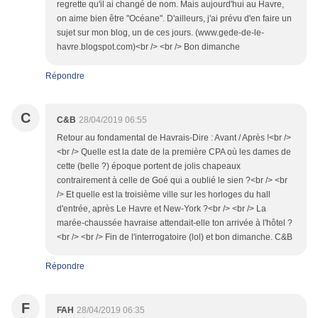
regrette qu'il ai changé de nom. Mais aujourd'hui au Havre,
on aime bien être "Océane". D'ailleurs, j'ai prévu d'en faire un
sujet sur mon blog, un de ces jours. (www.gede-de-le-
havre.blogspot.com)<br /> <br /> Bon dimanche
Répondre
C
C&B
28/04/2019 06:55
Retour au fondamental de Havrais-Dire : Avant / Après !<br />
<br /> Quelle est la date de la première CPA où les dames de
cette (belle ?) époque portent de jolis chapeaux
contrairement à celle de Goé qui a oublié le sien ?<br /> <br
/> Et quelle est la troisième ville sur les horloges du hall
d'entrée, après Le Havre et New-York ?<br /> <br /> La
marée-chaussée havraise attendait-elle ton arrivée à l'hôtel ?
<br /> <br /> Fin de l'interrogatoire (lol) et bon dimanche. C&B
Répondre
F
FAH
28/04/2019 06:35