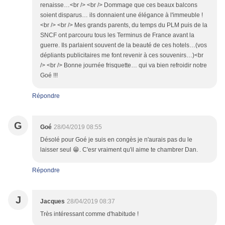
renaisse…<br /> <br /> Dommage que ces beaux balcons
soient disparus… ils donnaient une élégance à l'immeuble !
<br /> <br /> Mes grands parents, du temps du PLM puis de la
SNCF ont parcouru tous les Terminus de France avant la
guerre. Ils parlaient souvent de la beauté de ces hotels…(vos
dépliants publicitaires me font revenir à ces souvenirs…)<br
/> <br /> Bonne journée frisquette… qui va bien refroidir notre
Goé !!!
Répondre
G
Goé
28/04/2019 08:55
Désolé pour Goé je suis en congès je n'aurais pas du le
laisser seul 😁. C'esr vraiment qu'il aime te chambrer Dan.
Répondre
J
Jacques
28/04/2019 08:37
Très intéressant comme d'habitude !