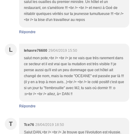
salut les ouailles du premier ministre. Un hôtel et un
restaurant, on s'améliore !!! <br /> <br /> et merci à Goé de
rétablir quelques vérités sur ta jeunesse tumultueuse !!! <br />
<br /> la bise d'un travailleur au repos
Répondre
L
lehavre76600
29/04/2019 15:50
salut mon pote,<br /> <br /> je ne vais que très rarement dans
ce secteur et il est vrai que la mutation est très visible !! je
pense aussi qu'il est un peu dommage que cet hôtel ait
changé de nom, mais la mode "OCEANE" est passée par là !!!
(il y en a trop à mon avis...)<br /> <br /> le coté positif c'est que
si un jour tu "t'embrouille" avec MJ, tu sais où dormir !!! :o
:o<br /> <br /> allez, à+ DAN !!
Répondre
T
Tce76
28/04/2019 18:50
Salut DAN,<br /> <br /> Je trouve que l'évolution est réussie.