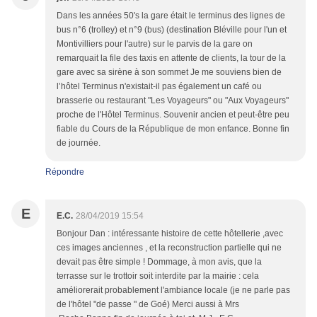
Dans les années 50's la gare était le terminus des lignes de
bus n°6 (trolley) et n°9 (bus) (destination Bléville pour l'un et
Montivilliers pour l'autre) sur le parvis de la gare on
remarquait la file des taxis en attente de clients, la tour de la
gare avec sa sirène à son sommet Je me souviens bien de
l’hôtel Terminus n'existait-il pas également un café ou
brasserie ou restaurant "Les Voyageurs" ou "Aux Voyageurs"
proche de l'Hôtel Terminus. Souvenir ancien et peut-être peu
fiable du Cours de la République de mon enfance. Bonne fin
de journée.
Répondre
E
E.C.
28/04/2019 15:54
Bonjour Dan : intéressante histoire de cette hôtellerie ,avec
ces images anciennes , et la reconstruction partielle qui ne
devait pas être simple ! Dommage, à mon avis, que la
terrasse sur le trottoir soit interdite par la mairie : cela
améliorerait probablement l'ambiance locale (je ne parle pas
de l'hôtel "de passe " de Goé) Merci aussi à Mrs