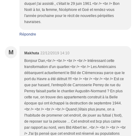
duquel j'ai assisté., c'était le 29 juin 1961.<br /> <br /> Bon
Noël à toi, ta femme, Nicéphiore et Goé et rendez-vous
l'année prochaine pour le récit de nouvelles péripéties
havraises.
Répondre
M
Makhuta
22/12/2019 14:10
Bonjour Dan,<br /> <br /> <br /> <br /> Intéressant cette
transformation d'un quartier.<br /> <br /> Les Américains
débarquent actuellement le Bld de Clémenceau parce que le
port du Havre a été détruit !!!! <br /> <br /> <br /> <br /> Est ce
que par hasard, l'entrepôt de Carrosserie Perrey de rue du
Perrey faisait partie le chantier Augustin-Normand ? En plus
cette rue, on trouve des appartements construit à la Belle
époque qui ont échappé la destruction de septembre 1944.
<br /> <br /> <br /> <br /> Quand j'étais plus jeune, on a
l'habitude de promener cet endroit, de jouer au futsal ( foot),
de reposer sur la pelouse ... Cet endroit est bcp plus calme
par rapport au nord, vers Bld Albert Ier...<br /> <br /> <br /> <br
/> J'ai tjs pensé que cet endroit est réservé au populations