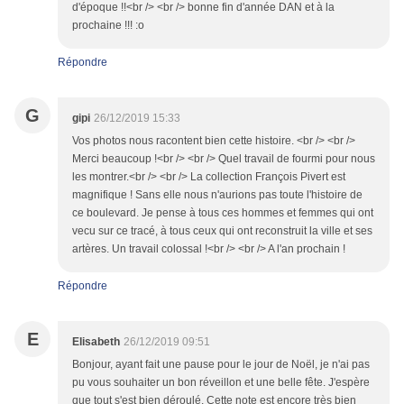
d'époque !!<br /> <br /> bonne fin d'année DAN et à la
prochaine !!! :o
Répondre
G
gipi
26/12/2019 15:33
Vos photos nous racontent bien cette histoire. <br /> <br />
Merci beaucoup !<br /> <br /> Quel travail de fourmi pour nous
les montrer.<br /> <br /> La collection François Pivert est
magnifique ! Sans elle nous n'aurions pas toute l'histoire de
ce boulevard. Je pense à tous ces hommes et femmes qui ont
vecu sur ce tracé, à tous ceux qui ont reconstruit la ville et ses
artères. Un travail colossal !<br /> <br /> A l'an prochain !
Répondre
E
Elisabeth
26/12/2019 09:51
Bonjour, ayant fait une pause pour le jour de Noël, je n'ai pas
pu vous souhaiter un bon réveillon et une belle fête. J'espère
que tout s'est bien déroulé. Cette note est encore très bien