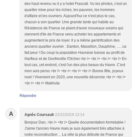
des haut revenu vu il y a hotel Frascati. Vu les photos, c'est un
quartier mixe pour les riches, les pauvres, les hommes
d'affaire et les ouvriers. Aujourd'hui ce n'est plus le cas,
chacun a son quartier. Une grande tante qui habite au
Résidence de France se plaint d'avoir nouveaux voisins qui
viennent d'Ile de France venu acheter les appartements et
augmentent le prix de loyer. Il y a même gentrification des
anciens quartier ouvrier : Danton, Massillon, Dauphine, ..... ca
fait peur ! Du coup la population Havraise baisse au profit de
Harfleur et de Gonfreville l'Orcher.<br /> <br /> <br /> <br /> En
tout cas, cet endroit, c'est l'un des plus beaux du Havre. C'est
mon avis perso.<br /> <br /> <br /> <br /> Bonne fête, joyeux
noel ! Vivement en 2020, une nouvelle décennie.<br /> <br />
<br /> <br /> Makhuta
Répondre
A
Agnès Coursault
22/12/2019 13:14
Bonjour Dan, <br /> <br /> Quelle documentation formidable !
J'aime l'ancien Havre mais je suis également très attachée à
notre reconstruction ... La ville la plus détruite de France qui