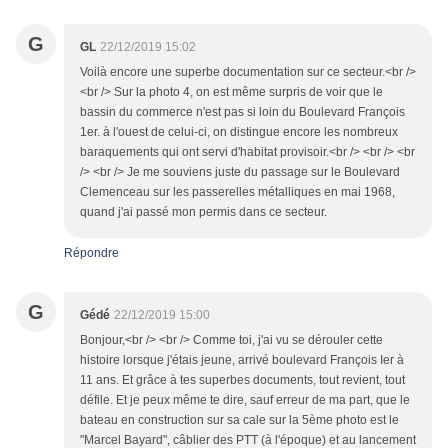
G
GL
22/12/2019 15:02
Voilà encore une superbe documentation sur ce secteur.<br />
<br /> Sur la photo 4, on est même surpris de voir que le
bassin du commerce n'est pas si loin du Boulevard François
1er. à l'ouest de celui-ci, on distingue encore les nombreux
baraquements qui ont servi d'habitat provisoir.<br /> <br /> <br
/> <br /> Je me souviens juste du passage sur le Boulevard
Clemenceau sur les passerelles métalliques en mai 1968,
quand j'ai passé mon permis dans ce secteur.
Répondre
G
Gédé
22/12/2019 15:00
Bonjour,<br /> <br /> Comme toi, j'ai vu se dérouler cette
histoire lorsque j'étais jeune, arrivé boulevard François Ier à
11 ans. Et grâce à tes superbes documents, tout revient, tout
défile. Et je peux même te dire, sauf erreur de ma part, que le
bateau en construction sur sa cale sur la 5ème photo est le
"Marcel Bayard", câblier des PTT (à l'époque) et au lancement