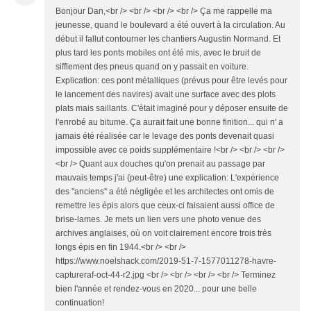
Bonjour Dan,<br /> <br /> <br /> <br /> Ça me rappelle ma
jeunesse, quand le boulevard a été ouvert à la circulation. Au
début il fallut contourner les chantiers Augustin Normand. Et
plus tard les ponts mobiles ont été mis, avec le bruit de
sifflement des pneus quand on y passait en voiture.
Explication: ces pont métalliques (prévus pour être levés pour
le lancement des navires) avait une surface avec des plots
plats mais saillants. C'était imaginé pour y déposer ensuite de
l'enrobé au bitume. Ça aurait fait une bonne finition... qui n' a
jamais été réalisée car le levage des ponts devenait quasi
impossible avec ce poids supplémentaire !<br /> <br /> <br />
<br /> Quant aux douches qu'on prenait au passage par
mauvais temps j'ai (peut-être) une explication: L'expérience
des ''anciens'' a été négligée et les architectes ont omis de
remettre les épis alors que ceux-ci faisaient aussi office de
brise-lames. Je mets un lien vers une photo venue des
archives anglaises, où on voit clairement encore trois très
longs épis en fin 1944.<br /> <br />
https://www.noelshack.com/2019-51-7-1577011278-havre-
captureraf-oct-44-r2.jpg <br /> <br /> <br /> <br /> Terminez
bien l'année et rendez-vous en 2020... pour une belle
continuation!