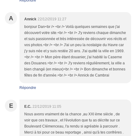
Répondre
A
Annick
22/12/2019 11:27
bonjour Dan<br /> <br /> Voilà quelques semaines que j'ai
découvert votre site.<br /> <br /> J'y reviens chaque dimanche
et suis passionnée et très intéressée de découvrir vos récits et
vos photos.<br /> <br /> J'ai un peu la nostalgie du Havre car
j'y suis née et y suis restée 20 ans. J'ai quitté la ville en 1969.
<br /> <br /> Mon père étant douanier, j'ai habité la Caserne
des Douanes.<br /> <br /> J'y reviens régulièrement, la ville a
bien changé (en mieux)<br /> <br /> Bon dimanche et bonnes
fêtes de fin d'année.<br /> <br /> Annick de Cambrai
Répondre
E
E.C.
22/12/2019 11:05
Nous avons vraiment de la chance ,au XXI ème siècle , de
voir que ces travaux , et l'évolution que tu as décrite sur ce
Boulevard Clémenceau, l'a rendu si agréable à parcourir .
Merci à toi pour ce beau reportage , ainsi qu'à tes confrères .