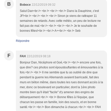
B
Boboce
22/12/2019 09:32
Salut Dan<br /> <br /> <br /> <br /> Dans la Dauphine, c'est
JF!<br /> <br /> <br /> <br /> Sinon je viens de rattraper 11
semaines de retards. Avec cette météo, un peu de lecture ne
fait pas de mal.<br /> <br /> <br /> <br /> Je te souhaite de
bonnes fêtes!<br /> <br /> A+<br /> <br /> Seb
Répondre
F
FAH
22/12/2019 08:18
Bonjour Dan, Nicéphore et Goé,<br /> <br /> encore une fois,
que dire? ces photos sont époustouflantes et émouvantes à la
fois.<br /> <br /> Il me semble que tu as oublié de dire que
pendant la guerre les Allemands avaient barricadé, fait des
murs en béton même, dans toutes les rues donnant accès à la
mer, donc ce boulevard en particulier, dont la 1ére photo
montre bien qu'il était "facile" d'y amener des engins de
débarquement.<br /> <br /> Bonne fêtes à l'équipe, que
chacun les passe en famille, loin des soucis, et en bonne
santé.<br /> <br /> Bon dimanche à chacun.<br /> <br /> FAH