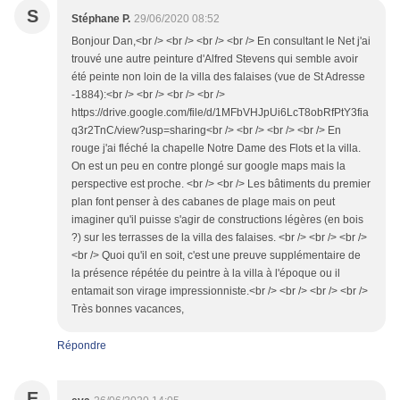
S
Stéphane P.
29/06/2020 08:52
Bonjour Dan,<br /> <br /> <br /> <br /> En consultant le Net j'ai
trouvé une autre peinture d'Alfred Stevens qui semble avoir
été peinte non loin de la villa des falaises (vue de St Adresse
-1884):<br /> <br /> <br /> <br />
https://drive.google.com/file/d/1MFbVHJpUi6LcT8obRfPtY3fia
q3r2TnC/view?usp=sharing<br /> <br /> <br /> <br /> En
rouge j'ai fléché la chapelle Notre Dame des Flots et la villa.
On est un peu en contre plongé sur google maps mais la
perspective est proche. <br /> <br /> Les bâtiments du premier
plan font penser à des cabanes de plage mais on peut
imaginer qu'il puisse s'agir de constructions légères (en bois
?) sur les terrasses de la villa des falaises. <br /> <br /> <br />
<br /> Quoi qu'il en soit, c'est une preuve supplémentaire de
la présence répétée du peintre à la villa à l'époque ou il
entamait son virage impressionniste.<br /> <br /> <br /> <br />
Très bonnes vacances,
Répondre
E