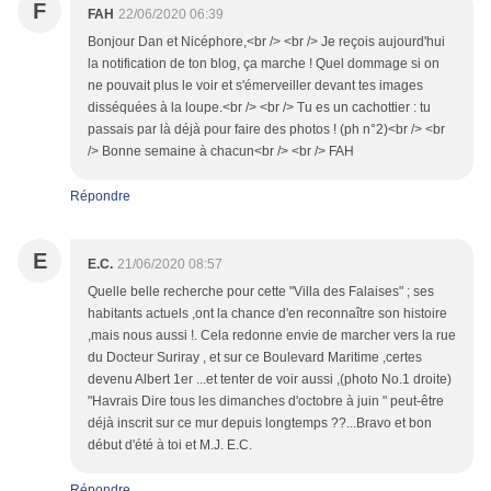
F
FAH
22/06/2020 06:39
Bonjour Dan et Nicéphore,<br /> <br /> Je reçois aujourd'hui
la notification de ton blog, ça marche ! Quel dommage si on
ne pouvait plus le voir et s'émerveiller devant tes images
disséquées à la loupe.<br /> <br /> Tu es un cachottier : tu
passais par là déjà pour faire des photos ! (ph n°2)<br /> <br
/> Bonne semaine à chacun<br /> <br /> FAH
Répondre
E
E.C.
21/06/2020 08:57
Quelle belle recherche pour cette "Villa des Falaises" ; ses
habitants actuels ,ont la chance d'en reconnaître son histoire
,mais nous aussi !. Cela redonne envie de marcher vers la rue
du Docteur Suriray , et sur ce Boulevard Maritime ,certes
devenu Albert 1er ...et tenter de voir aussi ,(photo No.1 droite)
"Havrais Dire tous les dimanches d'octobre à juin " peut-être
déjà inscrit sur ce mur depuis longtemps ??...Bravo et bon
début d'été à toi et M.J. E.C.
Répondre