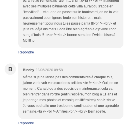
écran et je t'entendais râler !!!... si si ! :o<br /> <br /> finalement
avec ses multiples bâtiments cette villa aurait du s'appeler
"les villas".... et quand on passe sur le boulevard, on ne la voit
pas vraiment et on ignore toute son histoire.... mais
heureusement pour nous tu es passé par là !!!<br /> <br /> et
je te l'ai déjà dis mais il doit être bien agréable d'y vivre ! bon
sang d'bois !!! :o<br /> <br /> bonne semaine DAN et bises à
MJ !!! :o
Répondre
B
Binchy
22/06/2020 09:58
Même si je ne laisse pas des commentaires à chaque fois,
j'aime venir voir vos excellents articles.<br /> <br /> Oui, en ce
moment, Canalblog a des soucis de maintenance, cela va
bien rentrer dans l'ordre (enfin j'espère, mon blog a 11 ans et
je partage mes photos et chroniques littéraires).<br /> <br />
Je vous souhaite une très bonne continuation et une agréable
semaine.<br /> <br /> Amitiés.<br /> <br /> Bernadette.
Répondre