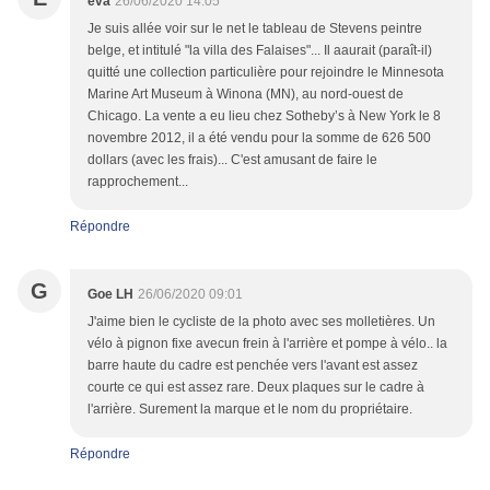
eva
26/06/2020 14:05
Je suis allée voir sur le net le tableau de Stevens peintre
belge, et intitulé "la villa des Falaises"... Il aaurait (paraît-il)
quitté une collection particulière pour rejoindre le Minnesota
Marine Art Museum à Winona (MN), au nord-ouest de
Chicago. La vente a eu lieu chez Sotheby’s à New York le 8
novembre 2012, il a été vendu pour la somme de 626 500
dollars (avec les frais)... C'est amusant de faire le
rapprochement...
Répondre
G
Goe LH
26/06/2020 09:01
J'aime bien le cycliste de la photo avec ses molletières. Un
vélo à pignon fixe avecun frein à l'arrière et pompe à vélo.. la
barre haute du cadre est penchée vers l'avant est assez
courte ce qui est assez rare. Deux plaques sur le cadre à
l'arrière. Surement la marque et le nom du propriétaire.
Répondre