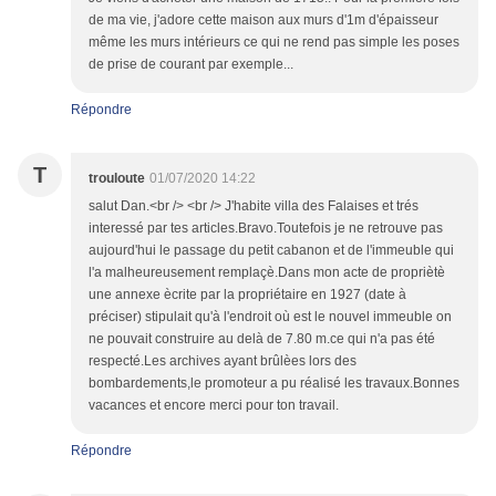
de ma vie, j'adore cette maison aux murs d'1m d'épaisseur
même les murs intérieurs ce qui ne rend pas simple les poses
de prise de courant par exemple...
Répondre
T
trouloute
01/07/2020 14:22
salut Dan.<br /> <br /> J'habite villa des Falaises et trés
interessé par tes articles.Bravo.Toutefois je ne retrouve pas
aujourd'hui le passage du petit cabanon et de l'immeuble qui
l'a malheureusement remplaçè.Dans mon acte de propriètè
une annexe ècrite par la propriétaire en 1927 (date à
préciser) stipulait qu'à l'endroit où est le nouvel immeuble on
ne pouvait construire au delà de 7.80 m.ce qui n'a pas été
respecté.Les archives ayant brûlèes lors des
bombardements,le promoteur a pu réalisé les travaux.Bonnes
vacances et encore merci pour ton travail.
Répondre