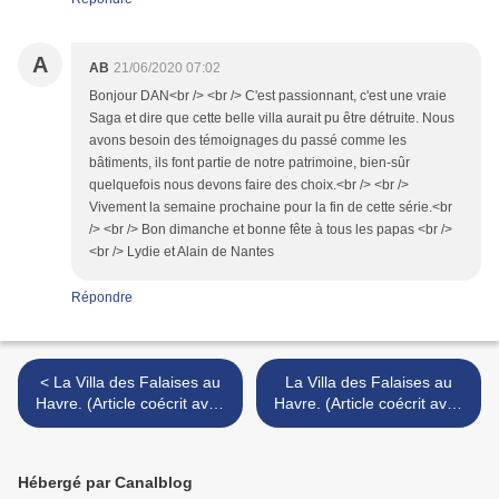
A
AB
21/06/2020 07:02
Bonjour DAN<br /> <br /> C'est passionnant, c'est une vraie
Saga et dire que cette belle villa aurait pu être détruite. Nous
avons besoin des témoignages du passé comme les
bâtiments, ils font partie de notre patrimoine, bien-sûr
quelquefois nous devons faire des choix.<br /> <br />
Vivement la semaine prochaine pour la fin de cette série.<br
/> <br /> Bon dimanche et bonne fête à tous les papas <br />
<br /> Lydie et Alain de Nantes
Répondre
< La Villa des Falaises au
La Villa des Falaises au
Havre. (Article coécrit avec
Havre. (Article coécrit avec
G. Saillard) 1-3
G. Saillard) 3-3 >
Hébergé par Canalblog