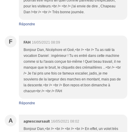
pourrait être repris tel quel comme panneau d'explication,
pour les visiteurs.<br /> <br /> j'ai envie de dire , Chapeau
Dan !<br /> <br /> Très bonne journée.
Répondre
F
FAH
16/05/2021 08:09
Bonjour Dan, Nicéphore et Goé,<br /> <br /> Tu as raté ta
vocation Daniel : ingénieur ! Tu es entré dans cette machine
comme si tu l'avais conçue toi-même ! Quel beau travail, il ne
manque que le bruit, le cliquetis des crémaillères ...<br /> <br
/> Je l'ai pris une fois ce fameux escalier, jadis, je me
souviens de la largeur des marches en montant, mais pas de
la descente.<br /> <br /> Bon repos et bon dimanche à
chacun<br /> <br /> FAH
Répondre
A
agnescoursault
16/05/2021 08:02
Bonjour Dan,<br /> <br /> <br /> <br /> En effet, un volet très