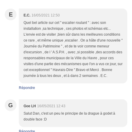
E
E.C.
16/05/2021 12:50
Quel bel article sur cet " escalier roulant " : avec son
installation ,sa technique , ces photos et schémas etc...
L'envie est de visiter ,bien sûr dans les meilleures conditions
ce rare , et même unique ,escalier . On a hâte d'une nouvelle "
Journée du Patrimoine " , et de te voir comme meneur
d'excursion , de l ' A.S.P.H. , avec ,si possible ,des accords des
responsables municipaux de la Ville du Havre , pour ces
visites d'une partie des mécanismes que l'on a vus ce jour, sur
cet exceptionnel " Havrais-Dire ".Bravo et Merci . Bonne
journée à tous les deux , et à dans 2 semaines . E.C.
Répondre
G
Goe LH
16/05/2021 12:43
Salut Dan, c'est un peu le principe de la drague à godet à
double face :D
Répondre