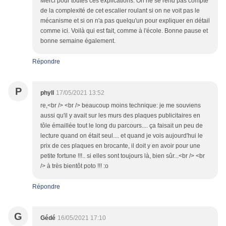
Merci pour toutes ces explications. On ne se rend pas compte
de la complexité de cet escalier roulant si on ne voit pas le
mécanisme et si on n'a pas quelqu'un pour expliquer en détail
comme ici. Voilà qui est fait, comme à l'école. Bonne pause et
bonne semaine également.
Répondre
P
phyll
17/05/2021 13:52
re,<br /> <br /> beaucoup moins technique: je me souviens
aussi qu'il y avait sur les murs des plaques publicitaires en
tôle émaillée tout le long du parcours.... ça faisait un peu de
lecture quand on était seul.... et quand je vois aujourd'hui le
prix de ces plaques en brocante, il doit y en avoir pour une
petite fortune !!!.. si elles sont toujours là, bien sûr...<br /> <br
/> à très bientôt poto !!! :o
Répondre
G
Gédé
16/05/2021 17:10