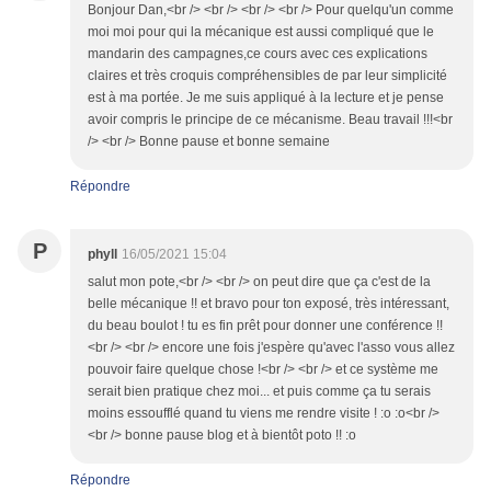
Bonjour Dan,<br /> <br /> <br /> <br /> Pour quelqu'un comme
moi moi pour qui la mécanique est aussi compliqué que le
mandarin des campagnes,ce cours avec ces explications
claires et très croquis compréhensibles de par leur simplicité
est à ma portée. Je me suis appliqué à la lecture et je pense
avoir compris le principe de ce mécanisme. Beau travail !!!<br
/> <br /> Bonne pause et bonne semaine
Répondre
P
phyll
16/05/2021 15:04
salut mon pote,<br /> <br /> on peut dire que ça c'est de la
belle mécanique !! et bravo pour ton exposé, très intéressant,
du beau boulot ! tu es fin prêt pour donner une conférence !!
<br /> <br /> encore une fois j'espère qu'avec l'asso vous allez
pouvoir faire quelque chose !<br /> <br /> et ce système me
serait bien pratique chez moi... et puis comme ça tu serais
moins essoufflé quand tu viens me rendre visite ! :o :o<br />
<br /> bonne pause blog et à bientôt poto !! :o
Répondre