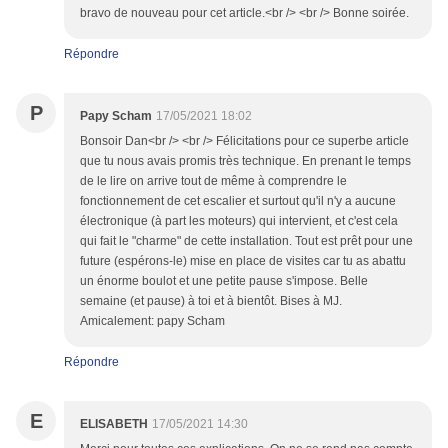
bravo de nouveau pour cet article.<br /> <br /> Bonne soirée.
Répondre
P
Papy Scham
17/05/2021 18:02
Bonsoir Dan<br /> <br /> Félicitations pour ce superbe article
que tu nous avais promis très technique. En prenant le temps
de le lire on arrive tout de même à comprendre le
fonctionnement de cet escalier et surtout qu'il n'y a aucune
électronique (à part les moteurs) qui intervient, et c'est cela
qui fait le "charme" de cette installation. Tout est prêt pour une
future (espérons-le) mise en place de visites car tu as abattu
un énorme boulot et une petite pause s'impose. Belle
semaine (et pause) à toi et à bientôt. Bises à MJ.
Amicalement: papy Scham
Répondre
E
ELISABETH
17/05/2021 14:30